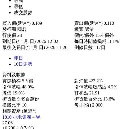
最高
最低
成交股數
買入價(延遲*)
0.109
賣出價(延遲*)
0.110
發行商
國君
種類
認沽
行使價
23
價內/價外
15% 價外
到期日(年-月-日)
2026-12-02
每日時間值損耗
-1.1%
最後交易日(年-月-日)
2026-11-26
剩餘日數
117日
即日
10日走勢
資料及數據
實際槓桿
5.5 倍
對沖值
-22.2%
引伸波幅
48.0%
引伸波幅敏感度
4.2%
溢價
19.0%
打和點
21.91
街貨量
9.49百萬份
街貨量百分比
13.6%
換股比率
10
每手(份)
2,000
相關資產 (延遲*)
1810 小米集團－Ｗ
27.06
+0.200
(+0.74%)