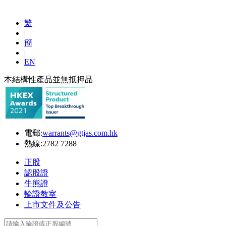
繁
|
簡
|
EN
本結構性產品並無抵押品
電郵:
warrants@gtjas.com.hk
熱線:
2782 7288
正股
認股證
牛熊證
輪證教室
上市文件及公告