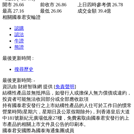
開市
26.66
前收市
26.86
上日四時參考價
26.78
最高
27.16
最低
26.06
成交金額
39.4
億
相關國泰君安輪證
認購
認沽
牛證
熊證
最後更新時間 :
搜尋歷史
最後更新時間:
-
資訊由 財經智珠網 提供 [
免責聲明
]
結構性產品並無抵押品，如發行人或擔保人無力償債或違約，
投資者可能無法收回部分或全部應收款項
持有國泰君安發行之上市結構性產品的人仕可於工作日的慣常
營業時間(星期六，星期日及公眾假期除外)，到香港皇后大道
中181號新紀元廣場低座27樓，免費索取由國泰君安發行的上
市產品的相關上市文件及公告的印刷本。
國泰君安國際為國泰海通集團成員