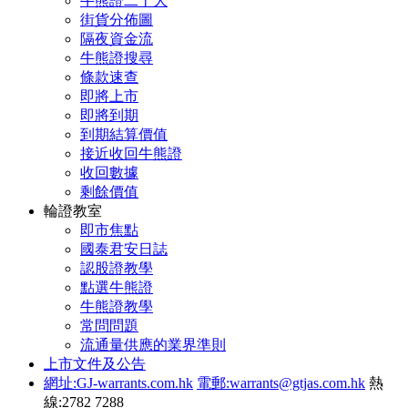
牛熊證二十大
街貨分佈圖
隔夜資金流
牛熊證搜尋
條款速查
即將上市
即將到期
到期結算價值
接近收回牛熊證
收回數據
剩餘價值
輪證教室
即市焦點
國泰君安日誌
認股證教學
點選牛熊證
牛熊證教學
常問問題
流通量供應的業界準則
上市文件及公告
網址:GJ-warrants.com.hk
電郵:warrants@gtjas.com.hk
熱
線:2782 7288