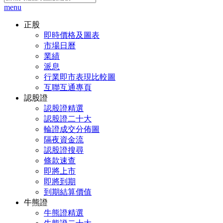
menu
正股
即時價格及圖表
市場日曆
業績
派息
行業即市表現比較圖
互聯互通專頁
認股證
認股證精選
認股證二十大
輪證成交分佈圖
隔夜資金流
認股證搜尋
條款速查
即將上市
即將到期
到期結算價值
牛熊證
牛熊證精選