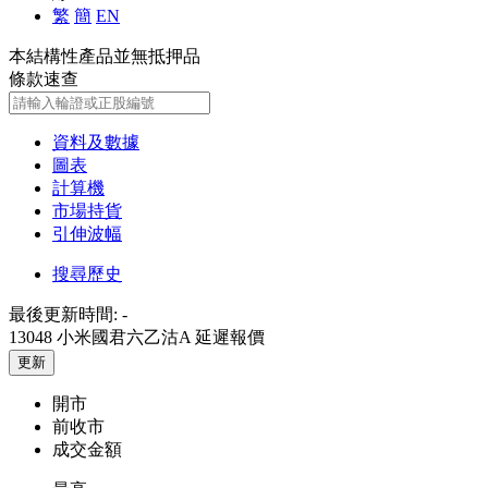
繁
簡
EN
本結構性產品並無抵押品
條款速查
資料及數據
圖表
計算機
市場持貨
引伸波幅
搜尋歷史
最後更新時間:
-
13048 小米國君六乙沽A
延遲報價
更新
開市
前收市
成交金額