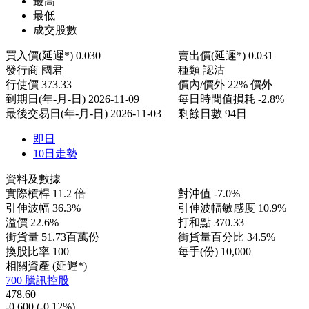
最高
最低
成交股數
買入價(延遲*)
0.030
賣出價(延遲*)
0.031
發行商
國君
種類
認沽
行使價
373.33
價內/價外
22% 價外
到期日(年-月-日)
2026-11-09
每日時間值損耗
-2.8%
最後交易日(年-月-日)
2026-11-03
剩餘日數
94日
即日
10日走勢
資料及數據
實際槓桿
11.2 倍
對沖值
-7.0%
引伸波幅
36.3%
引伸波幅敏感度
10.9%
溢價
22.6%
打和點
370.33
街貨量
51.73百萬份
街貨量百分比
34.5%
換股比率
100
每手(份)
10,000
相關資產 (延遲*)
700 騰訊控股
478.60
-0.600
(-0.12%)