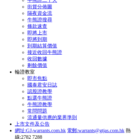
牛熊證二十大
街貨分佈圖
隔夜資金流
牛熊證搜尋
條款速查
即將上市
即將到期
到期結算價值
接近收回牛熊證
收回數據
剩餘價值
輪證教室
即市焦點
國泰君安日誌
認股證教學
點選牛熊證
牛熊證教學
常問問題
流通量供應的業界準則
上市文件及公告
網址:GJ-warrants.com.hk
電郵:warrants@gtjas.com.hk
熱
線:2782 7288