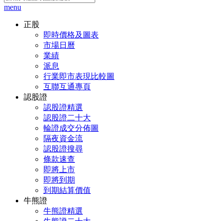
menu
正股
即時價格及圖表
市場日曆
業績
派息
行業即市表現比較圖
互聯互通專頁
認股證
認股證精選
認股證二十大
輪證成交分佈圖
隔夜資金流
認股證搜尋
條款速查
即將上市
即將到期
到期結算價值
牛熊證
牛熊證精選