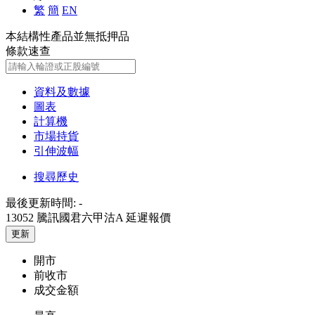
繁
簡
EN
本結構性產品並無抵押品
條款速查
資料及數據
圖表
計算機
市場持貨
引伸波幅
搜尋歷史
最後更新時間:
-
13052 騰訊國君六甲沽A
延遲報價
更新
開市
前收市
成交金額