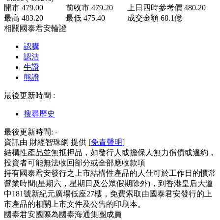
開市
479.00
前收市
479.20
上日四時參考價
480.20
最高
483.20
最低
475.40
成交金額
68.1
億
相關國泰君安輪證
認購
認沽
牛證
熊證
最後更新時間 :
搜尋歷史
最後更新時間:
-
資訊由 財經智珠網 提供 [
免責聲明
]
結構性產品並無抵押品，如發行人或擔保人無力償債或違約，
投資者可能無法收回部分或全部應收款項
持有國泰君安發行之上市結構性產品的人仕可於工作日的慣常
營業時間(星期六，星期日及公眾假期除外)，到香港皇后大道
中181號新紀元廣場低座27樓，免費索取由國泰君安發行的上
市產品的相關上市文件及公告的印刷本。
國泰君安國際為國泰海通集團成員