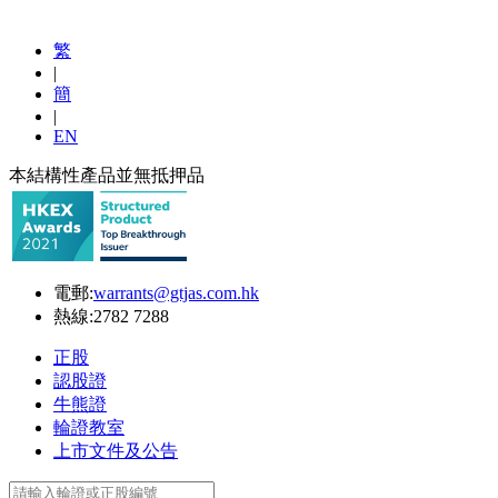
繁
|
簡
|
EN
本結構性產品並無抵押品
電郵:
warrants@gtjas.com.hk
熱線:
2782 7288
正股
認股證
牛熊證
輪證教室
上市文件及公告