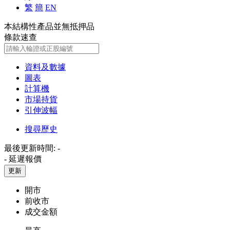
繁
簡
EN
本結構性產品並無抵押品
條款速查
資料及數據
圖表
計算機
市場持貨
引伸波幅
搜尋歷史
最後更新時間:
-
-
延遲報價
更新
開市
前收市
成交金額