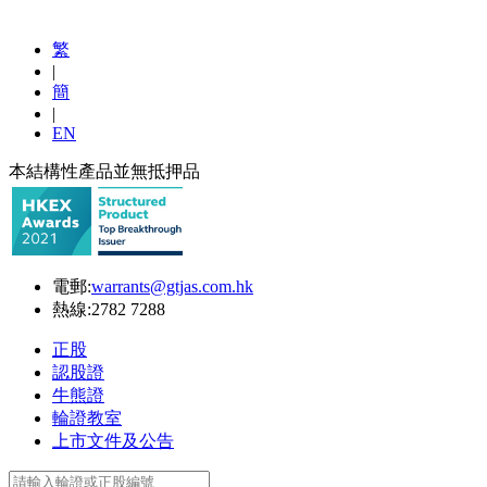
繁
|
簡
|
EN
本結構性產品並無抵押品
電郵:
warrants@gtjas.com.hk
熱線:
2782 7288
正股
認股證
牛熊證
輪證教室
上市文件及公告