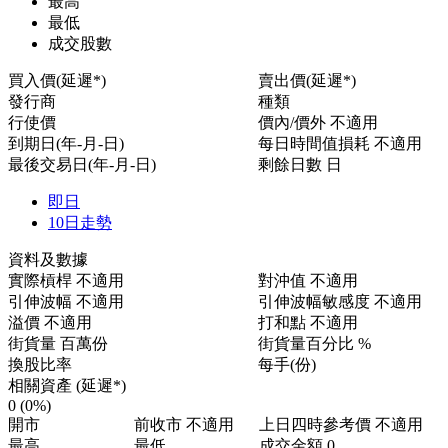
最高
最低
成交股數
買入價(延遲*)
賣出價(延遲*)
發行商
種類
行使價
價內/價外
不適用
到期日(年-月-日)
每日時間值損耗
不適用
最後交易日(年-月-日)
剩餘日數
日
即日
10日走勢
資料及數據
實際槓桿
不適用
對沖值
不適用
引伸波幅
不適用
引伸波幅敏感度
不適用
溢價
不適用
打和點
不適用
街貨量
百萬份
街貨量百分比
%
換股比率
每手(份)
相關資產 (延遲*)
0
(0%)
開市
前收市
不適用
上日四時參考價
不適用
最高
最低
成交金額
0