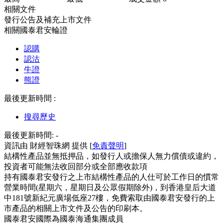
相關文件
發行公告及補充上市文件
相關國泰君安輪證
認購
認沽
牛證
熊證
最後更新時間 :
搜尋歷史
最後更新時間:
-
資訊由 財經智珠網 提供 [
免責聲明
]
結構性產品並無抵押品，如發行人或擔保人無力償債或違約，
投資者可能無法收回部分或全部應收款項
持有國泰君安發行之上市結構性產品的人仕可於工作日的慣常
營業時間(星期六，星期日及公眾假期除外)，到香港皇后大道
中181號新紀元廣場低座27樓，免費索取由國泰君安發行的上
市產品的相關上市文件及公告的印刷本。
國泰君安國際為國泰海通集團成員