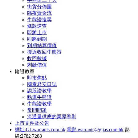
牛熊證二十大
街貨分佈圖
隔夜資金流
牛熊證搜尋
條款速查
即將上市
即將到期
到期結算價值
接近收回牛熊證
收回數據
剩餘價值
輪證教室
即市焦點
國泰君安日誌
認股證教學
點選牛熊證
牛熊證教學
常問問題
流通量供應的業界準則
上市文件及公告
網址:GJ-warrants.com.hk
電郵:warrants@gtjas.com.hk
熱
線:2782 7288