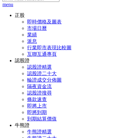
menu
正股
即時價格及圖表
市場日曆
業績
派息
行業即市表現比較圖
互聯互通專頁
認股證
認股證精選
認股證二十大
輪證成交分佈圖
隔夜資金流
認股證搜尋
條款速查
即將上市
即將到期
到期結算價值
牛熊證
牛熊證精選