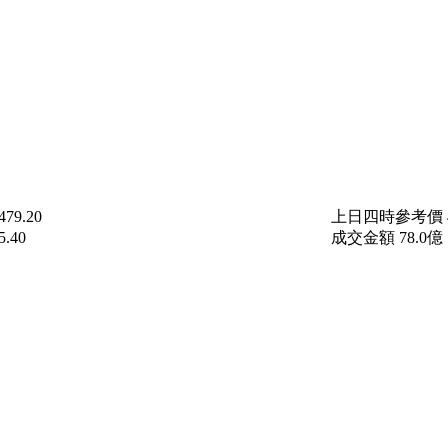
479.20
上日四時參考價
5.40
成交金額
78.0
億