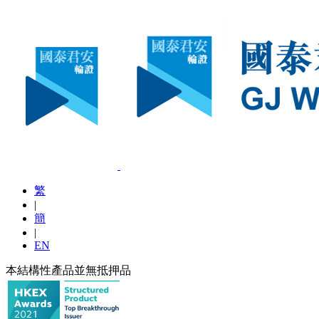
繁
|
簡
|
EN
本結構性產品並無抵押品