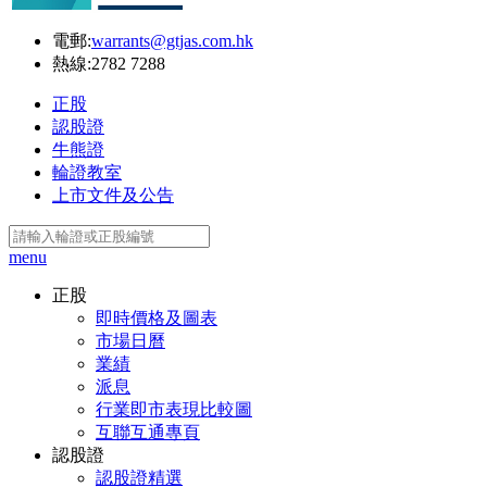
電郵:
warrants@gtjas.com.hk
熱線:
2782 7288
正股
認股證
牛熊證
輪證教室
上市文件及公告
menu
正股
即時價格及圖表
市場日曆
業績
派息
行業即市表現比較圖
互聯互通專頁
認股證
認股證精選