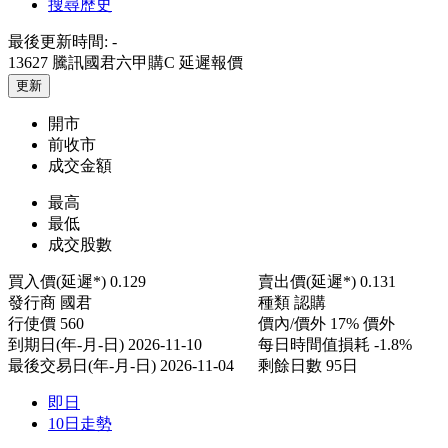
搜尋歷史
最後更新時間:
-
13627 騰訊國君六甲購C
延遲報價
更新
開市
前收市
成交金額
最高
最低
成交股數
買入價(延遲*)
0.129
賣出價(延遲*)
0.131
發行商
國君
種類
認購
行使價
560
價內/價外
17% 價外
到期日(年-月-日)
2026-11-10
每日時間值損耗
-1.8%
最後交易日(年-月-日)
2026-11-04
剩餘日數
95日
即日
10日走勢