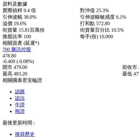
資料及數據
實際槓桿
9.4 倍
對沖值
25.3%
引伸波幅
38.0%
引伸波幅敏感度
6.1%
溢價
19.6%
打和點
572.80
街貨量
15.81百萬份
街貨量百分比
10.5%
換股比率
100
每手(份)
10,000
相關資產 (延遲*)
700 騰訊控股
478.80
-0.400
(-0.08%)
開市
479.00
前收市
最高
483.20
最低
47
相關國泰君安輪證
認購
認沽
牛證
熊證
最後更新時間 :
搜尋歷史