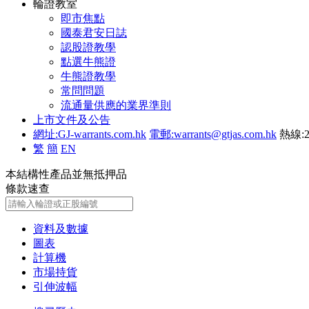
輪證教室
即市焦點
國泰君安日誌
認股證教學
點選牛熊證
牛熊證教學
常問問題
流通量供應的業界準則
上市文件及公告
網址:GJ-warrants.com.hk
電郵:warrants@gtjas.com.hk
熱線:2
繁
簡
EN
本結構性產品並無抵押品
條款速查
資料及數據
圖表
計算機
市場持貨
引伸波幅