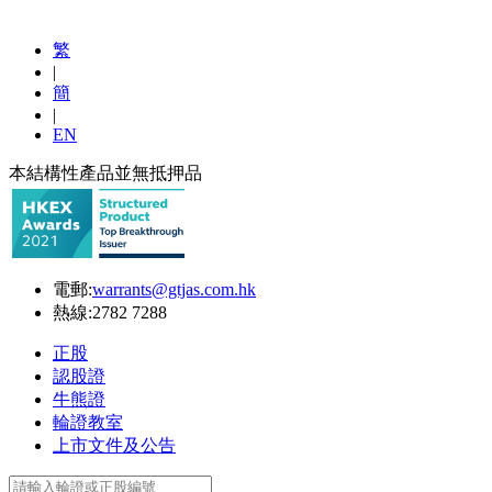
繁
|
簡
|
EN
本結構性產品並無抵押品
電郵:
warrants@gtjas.com.hk
熱線:
2782 7288
正股
認股證
牛熊證
輪證教室
上市文件及公告