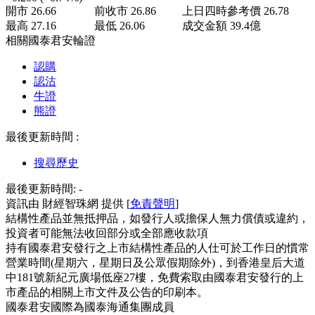
開市
26.66
前收市
26.86
上日四時參考價
26.78
最高
27.16
最低
26.06
成交金額
39.4
億
相關國泰君安輪證
認購
認沽
牛證
熊證
最後更新時間 :
搜尋歷史
最後更新時間:
-
資訊由 財經智珠網 提供 [
免責聲明
]
結構性產品並無抵押品，如發行人或擔保人無力償債或違約，
投資者可能無法收回部分或全部應收款項
持有國泰君安發行之上市結構性產品的人仕可於工作日的慣常
營業時間(星期六，星期日及公眾假期除外)，到香港皇后大道
中181號新紀元廣場低座27樓，免費索取由國泰君安發行的上
市產品的相關上市文件及公告的印刷本。
國泰君安國際為國泰海通集團成員