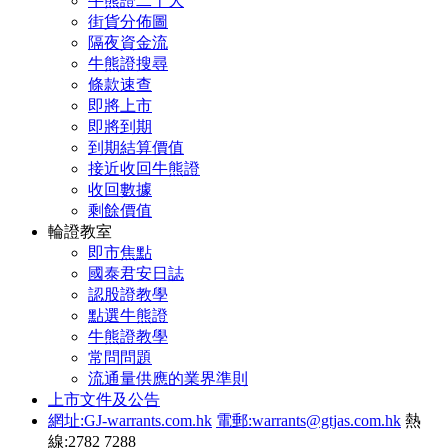
牛熊證二十大
街貨分佈圖
隔夜資金流
牛熊證搜尋
條款速查
即將上市
即將到期
到期結算價值
接近收回牛熊證
收回數據
剩餘價值
輪證教室
即市焦點
國泰君安日誌
認股證教學
點選牛熊證
牛熊證教學
常問問題
流通量供應的業界準則
上市文件及公告
網址:GJ-warrants.com.hk
電郵:warrants@gtjas.com.hk
熱
線:2782 7288