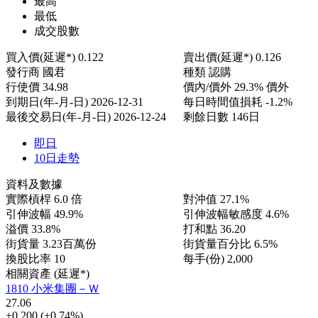
最高
最低
成交股數
買入價(延遲*)
0.122
賣出價(延遲*)
0.126
發行商
國君
種類
認購
行使價
34.98
價內/價外
29.3% 價外
到期日(年-月-日)
2026-12-31
每日時間值損耗
-1.2%
最後交易日(年-月-日)
2026-12-24
剩餘日數
146日
即日
10日走勢
資料及數據
實際槓桿
6.0 倍
對沖值
27.1%
引伸波幅
49.9%
引伸波幅敏感度
4.6%
溢價
33.8%
打和點
36.20
街貨量
3.23百萬份
街貨量百分比
6.5%
換股比率
10
每手(份)
2,000
相關資產 (延遲*)
1810 小米集團－Ｗ
27.06
+0.200
(+0.74%)