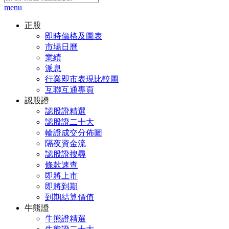
menu
正股
即時價格及圖表
市場日曆
業績
派息
行業即市表現比較圖
互聯互通專頁
認股證
認股證精選
認股證二十大
輪證成交分佈圖
隔夜資金流
認股證搜尋
條款速查
即將上市
即將到期
到期結算價值
牛熊證
牛熊證精選