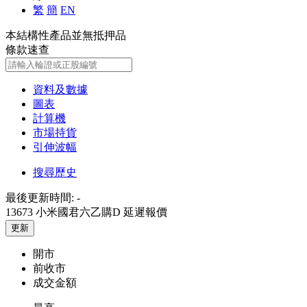
繁
簡
EN
本結構性產品並無抵押品
條款速查
資料及數據
圖表
計算機
市場持貨
引伸波幅
搜尋歷史
最後更新時間:
-
13673 小米國君六乙購D
延遲報價
更新
開市
前收市
成交金額