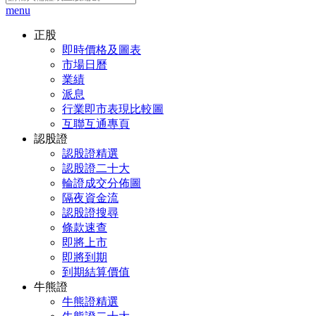
menu
正股
即時價格及圖表
市場日曆
業績
派息
行業即市表現比較圖
互聯互通專頁
認股證
認股證精選
認股證二十大
輪證成交分佈圖
隔夜資金流
認股證搜尋
條款速查
即將上市
即將到期
到期結算價值
牛熊證
牛熊證精選