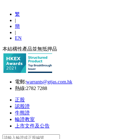
繁
|
簡
|
EN
本結構性產品並無抵押品
電郵:
warrants@gtjas.com.hk
熱線:
2782 7288
正股
認股證
牛熊證
輪證教室
上市文件及公告