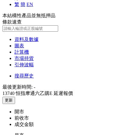
繁
簡
EN
本結構性產品並無抵押品
條款速查
資料及數據
圖表
計算機
市場持貨
引伸波幅
搜尋歷史
最後更新時間:
-
13740 恒指摩通六乙購E
延遲報價
更新
開市
前收市
成交金額