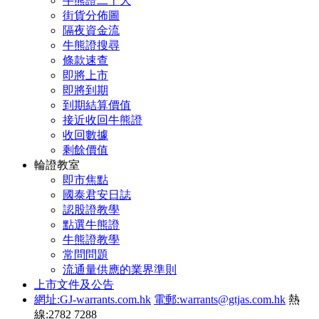
牛熊證二十大
街貨分佈圖
隔夜資金流
牛熊證搜尋
條款速查
即將上市
即將到期
到期結算價值
接近收回牛熊證
收回數據
剩餘價值
輪證教室
即市焦點
國泰君安日誌
認股證教學
點選牛熊證
牛熊證教學
常問問題
流通量供應的業界準則
上市文件及公告
網址:GJ-warrants.com.hk
電郵:warrants@gtjas.com.hk
熱
線:2782 7288