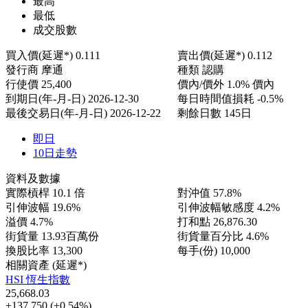
最高
最低
成交股數
買入價(延遲*)
0.111
賣出價(延遲*)
0.112
發行商
摩通
種類
認購
行使價
25,400
價內/價外
1.0% 價內
到期日(年-月-日)
2026-12-30
每日時間值損耗
-0.5%
最後交易日(年-月-日)
2026-12-22
剩餘日數
145日
即日
10日走勢
資料及數據
實際槓桿
10.1 倍
對沖值
57.8%
引伸波幅
19.6%
引伸波幅敏感度
4.2%
溢價
4.7%
打和點
26,876.30
街貨量
13.93百萬份
街貨量百分比
4.6%
換股比率
13,300
每手(份)
10,000
相關資產 (延遲*)
HSI 恆生指數
25,668.03
+137.750
(+0.54%)