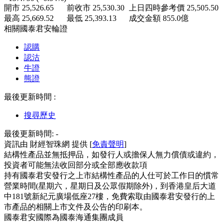
開市
25,526.65
前收市
25,530.30
上日四時參考價
25,505.50
最高
25,669.52
最低
25,393.13
成交金額
855.0
億
相關國泰君安輪證
認購
認沽
牛證
熊證
最後更新時間 :
搜尋歷史
最後更新時間:
-
資訊由 財經智珠網 提供 [
免責聲明
]
結構性產品並無抵押品，如發行人或擔保人無力償債或違約，
投資者可能無法收回部分或全部應收款項
持有國泰君安發行之上市結構性產品的人仕可於工作日的慣常
營業時間(星期六，星期日及公眾假期除外)，到香港皇后大道
中181號新紀元廣場低座27樓，免費索取由國泰君安發行的上
市產品的相關上市文件及公告的印刷本。
國泰君安國際為國泰海通集團成員