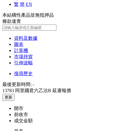
繁
簡
EN
本結構性產品並無抵押品
條款速查
資料及數據
圖表
計算機
市場持貨
引伸波幅
搜尋歷史
最後更新時間:
-
13783 阿里國君六乙沽B
延遲報價
更新
開市
前收市
成交金額