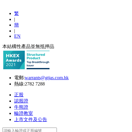
繁
|
簡
|
EN
本結構性產品並無抵押品
電郵:
warrants@gtjas.com.hk
熱線:
2782 7288
正股
認股證
牛熊證
輪證教室
上市文件及公告