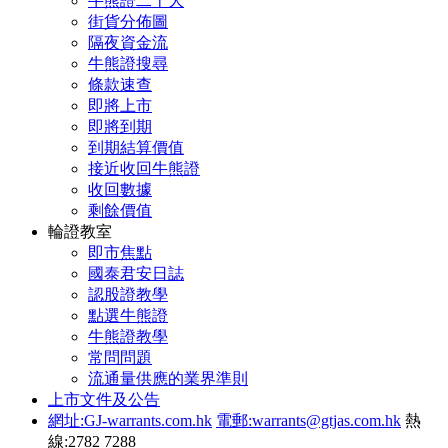
牛熊證二十大
街貨分佈圖
隔夜資金流
牛熊證搜尋
條款速查
即將上市
即將到期
到期結算價值
接近收回牛熊證
收回數據
剩餘價值
輪證教室
即市焦點
國泰君安日誌
認股證教學
點選牛熊證
牛熊證教學
常問問題
流通量供應的業界準則
上市文件及公告
網址:GJ-warrants.com.hk
電郵:warrants@gtjas.com.hk
熱
線:2782 7288