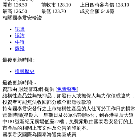
開市
126.50
前收市
128.10
上日四時參考價
128.10
最高
126.50
最低
123.70
成交金額
64.9
億
相關國泰君安輪證
認購
認沽
牛證
熊證
最後更新時間 :
搜尋歷史
最後更新時間:
-
資訊由 財經智珠網 提供 [
免責聲明
]
結構性產品並無抵押品，如發行人或擔保人無力償債或違約，
投資者可能無法收回部分或全部應收款項
持有國泰君安發行之上市結構性產品的人仕可於工作日的慣常
營業時間(星期六，星期日及公眾假期除外)，到香港皇后大道
中181號新紀元廣場低座27樓，免費索取由國泰君安發行的上
市產品的相關上市文件及公告的印刷本。
國泰君安國際為國泰海通集團成員