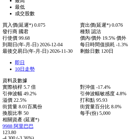
最高
最低
成交股數
買入價(延遲*)
0.075
賣出價(延遲*)
0.076
發行商
國君
種類
認沽
行使價
99.68
價內/價外
19.5% 價外
到期日(年-月-日)
2026-12-04
每日時間值損耗
-1.3%
最後交易日(年-月-日)
2026-11-30
剩餘日數
120日
即日
10日走勢
資料及數據
實際槓桿
5.7 倍
對沖值
-17.4%
引伸波幅
49.2%
引伸波幅敏感度
4.8%
溢價
22.5%
打和點
95.93
街貨量
8.01百萬份
街貨量百分比
8.0%
換股比率
50
每手(份)
5,000
相關資產 (延遲*)
9988 阿里巴巴
123.80
-4.300
(-3.36%)