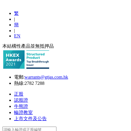
繁
|
簡
|
EN
本結構性產品並無抵押品
電郵:
warrants@gtjas.com.hk
熱線:
2782 7288
正股
認股證
牛熊證
輪證教室
上市文件及公告