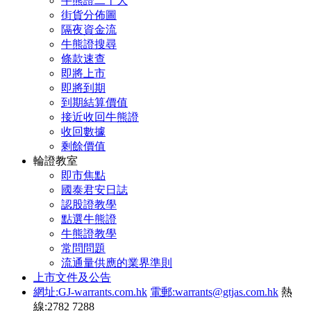
牛熊證二十大
街貨分佈圖
隔夜資金流
牛熊證搜尋
條款速查
即將上市
即將到期
到期結算價值
接近收回牛熊證
收回數據
剩餘價值
輪證教室
即市焦點
國泰君安日誌
認股證教學
點選牛熊證
牛熊證教學
常問問題
流通量供應的業界準則
上市文件及公告
網址:GJ-warrants.com.hk
電郵:warrants@gtjas.com.hk
熱
線:2782 7288