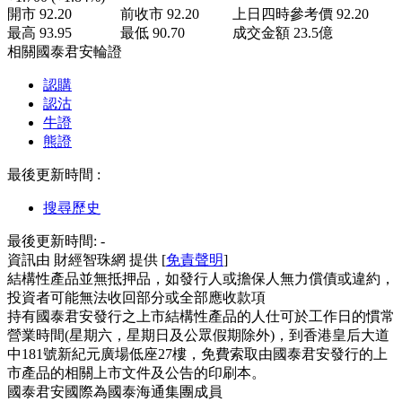
開市
92.20
前收市
92.20
上日四時參考價
92.20
最高
93.95
最低
90.70
成交金額
23.5
億
相關國泰君安輪證
認購
認沽
牛證
熊證
最後更新時間 :
搜尋歷史
最後更新時間:
-
資訊由 財經智珠網 提供 [
免責聲明
]
結構性產品並無抵押品，如發行人或擔保人無力償債或違約，
投資者可能無法收回部分或全部應收款項
持有國泰君安發行之上市結構性產品的人仕可於工作日的慣常
營業時間(星期六，星期日及公眾假期除外)，到香港皇后大道
中181號新紀元廣場低座27樓，免費索取由國泰君安發行的上
市產品的相關上市文件及公告的印刷本。
國泰君安國際為國泰海通集團成員