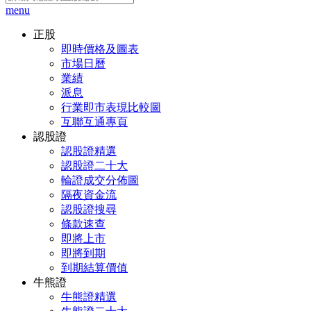
menu
正股
即時價格及圖表
市場日曆
業績
派息
行業即市表現比較圖
互聯互通專頁
認股證
認股證精選
認股證二十大
輪證成交分佈圖
隔夜資金流
認股證搜尋
條款速查
即將上市
即將到期
到期結算價值
牛熊證
牛熊證精選