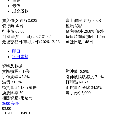
最高
最低
成交股數
買入價(延遲*)
0.025
賣出價(延遲*)
0.028
發行商
國君
種類
認沽
行使價
65.88
價內/價外
29.8% 價外
到期日(年-月-日)
2027-01-05
每日時間值損耗
-1.5%
最後交易日(年-月-日)
2026-12-28
剩餘日數
148日
即日
10日走勢
資料及數據
實際槓桿
6.1 倍
對沖值
-8.8%
引伸波幅
47.8%
引伸波幅敏感度
7.1%
溢價
31.3%
打和點
64.53
街貨量
24.18百萬份
街貨量百分比
34.5%
換股比率
50
每手(份)
5,000
相關資產 (延遲*)
3690 美團
93.90
+1.700
(+1.84%)