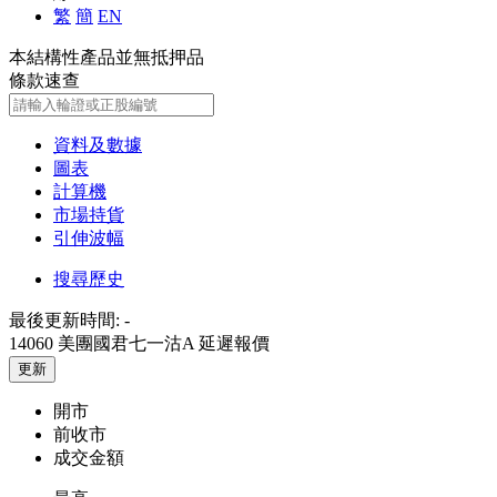
繁
簡
EN
本結構性產品並無抵押品
條款速查
資料及數據
圖表
計算機
市場持貨
引伸波幅
搜尋歷史
最後更新時間:
-
14060 美團國君七一沽A
延遲報價
更新
開市
前收市
成交金額