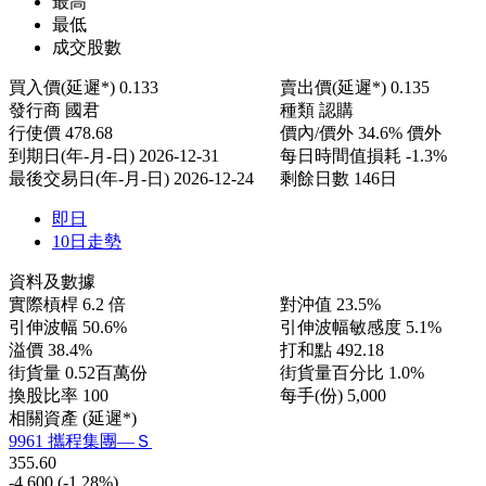
最高
最低
成交股數
買入價(延遲*)
0.133
賣出價(延遲*)
0.135
發行商
國君
種類
認購
行使價
478.68
價內/價外
34.6% 價外
到期日(年-月-日)
2026-12-31
每日時間值損耗
-1.3%
最後交易日(年-月-日)
2026-12-24
剩餘日數
146日
即日
10日走勢
資料及數據
實際槓桿
6.2 倍
對沖值
23.5%
引伸波幅
50.6%
引伸波幅敏感度
5.1%
溢價
38.4%
打和點
492.18
街貨量
0.52百萬份
街貨量百分比
1.0%
換股比率
100
每手(份)
5,000
相關資產 (延遲*)
9961 攜程集團—Ｓ
355.60
-4.600
(-1.28%)