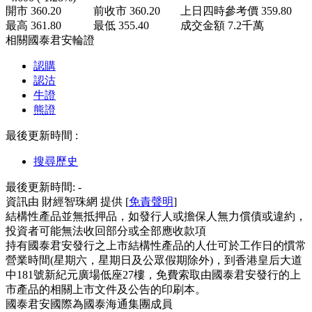
開市
360.20
前收市
360.20
上日四時參考價
359.80
最高
361.80
最低
355.40
成交金額
7.2
千萬
相關國泰君安輪證
認購
認沽
牛證
熊證
最後更新時間 :
搜尋歷史
最後更新時間:
-
資訊由 財經智珠網 提供 [
免責聲明
]
結構性產品並無抵押品，如發行人或擔保人無力償債或違約，
投資者可能無法收回部分或全部應收款項
持有國泰君安發行之上市結構性產品的人仕可於工作日的慣常
營業時間(星期六，星期日及公眾假期除外)，到香港皇后大道
中181號新紀元廣場低座27樓，免費索取由國泰君安發行的上
市產品的相關上市文件及公告的印刷本。
國泰君安國際為國泰海通集團成員