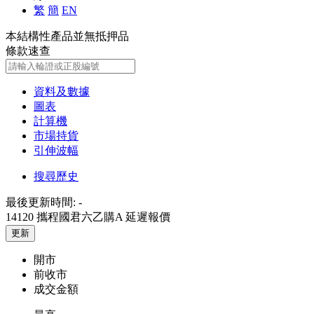
繁
簡
EN
本結構性產品並無抵押品
條款速查
資料及數據
圖表
計算機
市場持貨
引伸波幅
搜尋歷史
最後更新時間:
-
14120 攜程國君六乙購A
延遲報價
更新
開市
前收市
成交金額