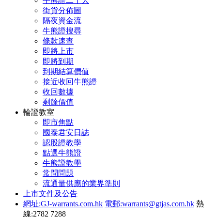
牛熊證二十大
街貨分佈圖
隔夜資金流
牛熊證搜尋
條款速查
即將上市
即將到期
到期結算價值
接近收回牛熊證
收回數據
剩餘價值
輪證教室
即市焦點
國泰君安日誌
認股證教學
點選牛熊證
牛熊證教學
常問問題
流通量供應的業界準則
上市文件及公告
網址:GJ-warrants.com.hk
電郵:warrants@gtjas.com.hk
熱
線:2782 7288