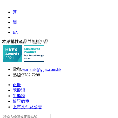
繁
|
簡
|
EN
本結構性產品並無抵押品
電郵:
warrants@gtjas.com.hk
熱線:
2782 7288
正股
認股證
牛熊證
輪證教室
上市文件及公告