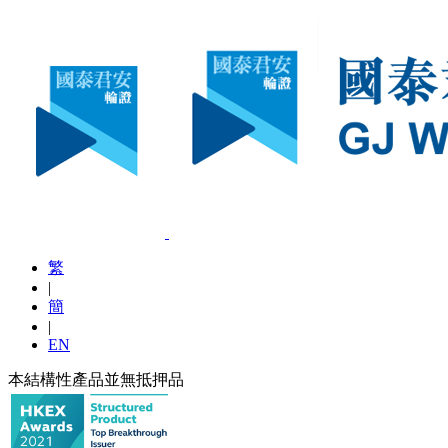
繁
|
簡
|
EN
本結構性產品並無抵押品