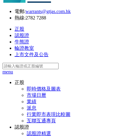
電郵:
warrants@gtjas.com.hk
熱線:
2782 7288
正股
認股證
牛熊證
輪證教室
上市文件及公告
menu
正股
即時價格及圖表
市場日曆
業績
派息
行業即市表現比較圖
互聯互通專頁
認股證
認股證精選