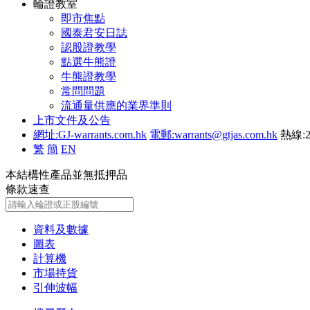
輪證教室
即市焦點
國泰君安日誌
認股證教學
點選牛熊證
牛熊證教學
常問問題
流通量供應的業界準則
上市文件及公告
網址:GJ-warrants.com.hk
電郵:warrants@gtjas.com.hk
熱線:2
繁
簡
EN
本結構性產品並無抵押品
條款速查
資料及數據
圖表
計算機
市場持貨
引伸波幅