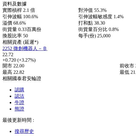
資料及數據
實際槓桿
2.1 倍
對沖值
55.3%
引伸波幅
100.6%
引伸波幅敏感度
1.4%
溢價
68.6%
打和點
38.30
街貨量
0.33百萬份
街貨量百分比
0.8%
換股比率
50
每手(份)
25,000
相關資產 (延遲*)
2252 微創機器人－Ｂ
22.72
+0.720
(+3.27%)
開市
22.00
前收市
最高
22.82
最低
21
相關國泰君安輪證
認購
認沽
牛證
熊證
最後更新時間 :
搜尋歷史