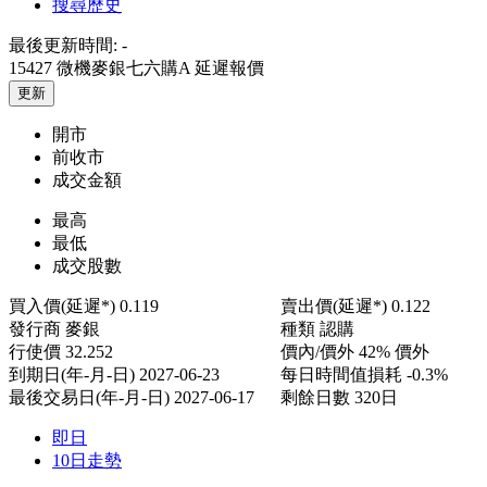
搜尋歷史
最後更新時間:
-
15427 微機麥銀七六購A
延遲報價
更新
開市
前收市
成交金額
最高
最低
成交股數
買入價(延遲*)
0.119
賣出價(延遲*)
0.122
發行商
麥銀
種類
認購
行使價
32.252
價內/價外
42% 價外
到期日(年-月-日)
2027-06-23
每日時間值損耗
-0.3%
最後交易日(年-月-日)
2027-06-17
剩餘日數
320日
即日
10日走勢