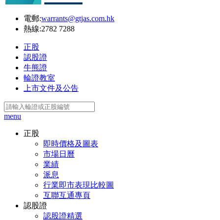
電郵:
warrants@gtjas.com.hk
熱線:
2782 7288
正股
認股證
牛熊證
輪證教室
上市文件及公告
menu
正股
即時價格及圖表
市場日曆
業績
派息
行業即市表現比較圖
互聯互通專頁
認股證
認股證精選