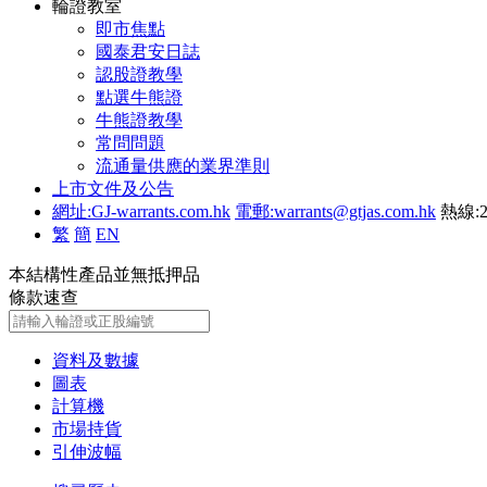
輪證教室
即市焦點
國泰君安日誌
認股證教學
點選牛熊證
牛熊證教學
常問問題
流通量供應的業界準則
上市文件及公告
網址:GJ-warrants.com.hk
電郵:warrants@gtjas.com.hk
熱線:2
繁
簡
EN
本結構性產品並無抵押品
條款速查
資料及數據
圖表
計算機
市場持貨
引伸波幅