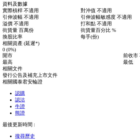
資料及數據
實際槓桿
不適用
對沖值
不適用
引伸波幅
不適用
引伸波幅敏感度
不適用
溢價
不適用
打和點
不適用
街貨量
百萬份
街貨量百分比
%
換股比率
每手(份)
相關資產 (延遲*)
0
(0%)
開市
前收市
最高
最低
相關文件
發行公告及補充上市文件
相關國泰君安輪證
認購
認沽
牛證
熊證
最後更新時間 :
搜尋歷史