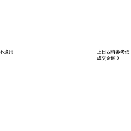
不適用
上日四時參考價
成交金額
0