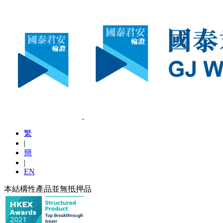
繁
|
簡
|
EN
本結構性產品並無抵押品