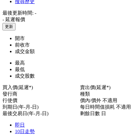
搜尋歷史
最後更新時間:
-
-
延遲報價
更新
開市
前收市
成交金額
最高
最低
成交股數
買入價(延遲*)
賣出價(延遲*)
發行商
種類
行使價
價內/價外
不適用
到期日(年-月-日)
每日時間值損耗
不適用
最後交易日(年-月-日)
剩餘日數
日
即日
10日走勢