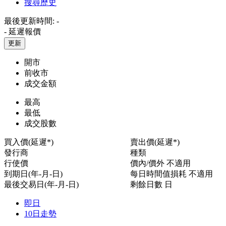
搜尋歷史
最後更新時間:
-
-
延遲報價
更新
開市
前收市
成交金額
最高
最低
成交股數
買入價(延遲*)
賣出價(延遲*)
發行商
種類
行使價
價內/價外
不適用
到期日(年-月-日)
每日時間值損耗
不適用
最後交易日(年-月-日)
剩餘日數
日
即日
10日走勢