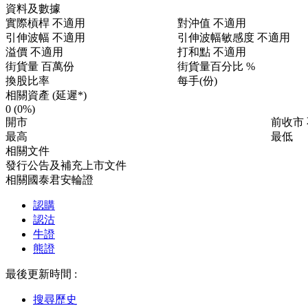
資料及數據
實際槓桿
不適用
對沖值
不適用
引伸波幅
不適用
引伸波幅敏感度
不適用
溢價
不適用
打和點
不適用
街貨量
百萬份
街貨量百分比
%
換股比率
每手(份)
相關資產 (延遲*)
0
(0%)
開市
前收市
最高
最低
相關文件
發行公告及補充上市文件
相關國泰君安輪證
認購
認沽
牛證
熊證
最後更新時間 :
搜尋歷史