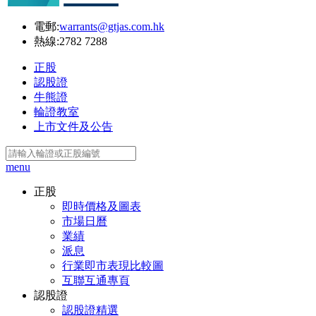
電郵:
warrants@gtjas.com.hk
熱線:
2782 7288
正股
認股證
牛熊證
輪證教室
上市文件及公告
menu
正股
即時價格及圖表
市場日曆
業績
派息
行業即市表現比較圖
互聯互通專頁
認股證
認股證精選