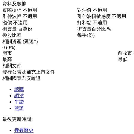
資料及數據
實際槓桿
不適用
對沖值
不適用
引伸波幅
不適用
引伸波幅敏感度
不適用
溢價
不適用
打和點
不適用
街貨量
百萬份
街貨量百分比
%
換股比率
每手(份)
相關資產 (延遲*)
0
(0%)
開市
前收市
最高
最低
相關文件
發行公告及補充上市文件
相關國泰君安輪證
認購
認沽
牛證
熊證
最後更新時間 :
搜尋歷史