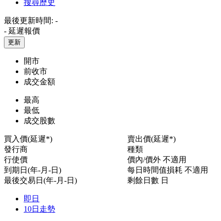
搜尋歷史
最後更新時間:
-
-
延遲報價
更新
開市
前收市
成交金額
最高
最低
成交股數
買入價(延遲*)
賣出價(延遲*)
發行商
種類
行使價
價內/價外
不適用
到期日(年-月-日)
每日時間值損耗
不適用
最後交易日(年-月-日)
剩餘日數
日
即日
10日走勢