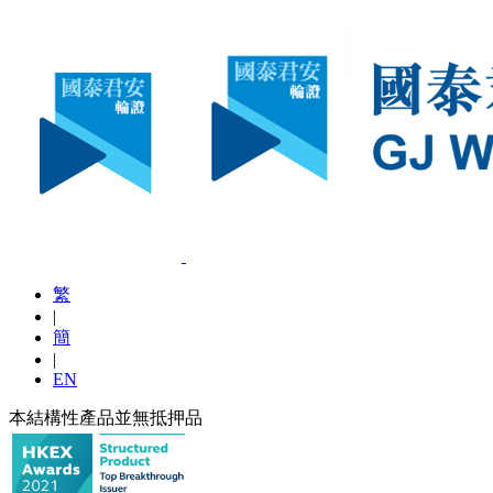
繁
|
簡
|
EN
本結構性產品並無抵押品