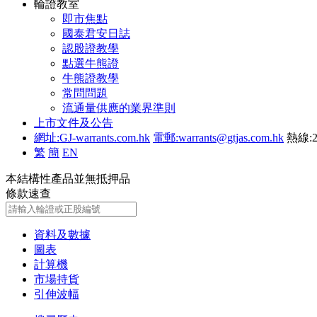
輪證教室
即市焦點
國泰君安日誌
認股證教學
點選牛熊證
牛熊證教學
常問問題
流通量供應的業界準則
上市文件及公告
網址:GJ-warrants.com.hk
電郵:warrants@gtjas.com.hk
熱線:2
繁
簡
EN
本結構性產品並無抵押品
條款速查
資料及數據
圖表
計算機
市場持貨
引伸波幅