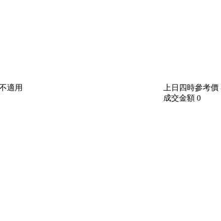
不適用
上日四時參考價
成交金額
0