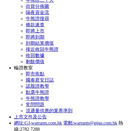
牛熊證二十大
街貨分佈圖
隔夜資金流
牛熊證搜尋
條款速查
即將上市
即將到期
到期結算價值
接近收回牛熊證
收回數據
剩餘價值
輪證教室
即市焦點
國泰君安日誌
認股證教學
點選牛熊證
牛熊證教學
常問問題
流通量供應的業界準則
上市文件及公告
網址:GJ-warrants.com.hk
電郵:warrants@gtjas.com.hk
熱
線:2782 7288