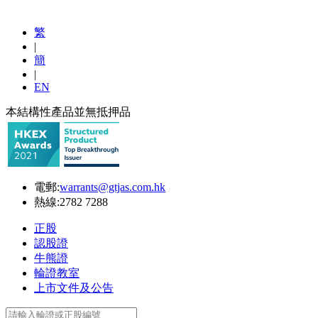
繁
|
簡
|
EN
本結構性產品並無抵押品
電郵:
warrants@gtjas.com.hk
熱線:
2782 7288
正股
認股證
牛熊證
輪證教室
上市文件及公告