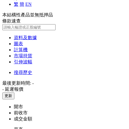
繁
簡
EN
本結構性產品並無抵押品
條款速查
資料及數據
圖表
計算機
市場持貨
引伸波幅
搜尋歷史
最後更新時間:
-
-
延遲報價
更新
開市
前收市
成交金額