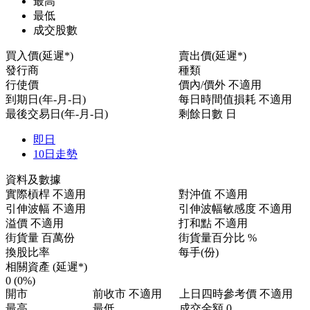
最高
最低
成交股數
買入價(延遲*)
賣出價(延遲*)
發行商
種類
行使價
價內/價外
不適用
到期日(年-月-日)
每日時間值損耗
不適用
最後交易日(年-月-日)
剩餘日數
日
即日
10日走勢
資料及數據
實際槓桿
不適用
對沖值
不適用
引伸波幅
不適用
引伸波幅敏感度
不適用
溢價
不適用
打和點
不適用
街貨量
百萬份
街貨量百分比
%
換股比率
每手(份)
相關資產 (延遲*)
0
(0%)
開市
前收市
不適用
上日四時參考價
不適用
最高
最低
成交金額
0