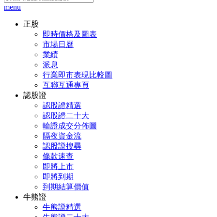
menu
正股
即時價格及圖表
市場日曆
業績
派息
行業即市表現比較圖
互聯互通專頁
認股證
認股證精選
認股證二十大
輪證成交分佈圖
隔夜資金流
認股證搜尋
條款速查
即將上市
即將到期
到期結算價值
牛熊證
牛熊證精選