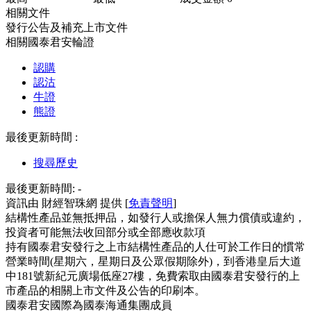
相關文件
發行公告及補充上市文件
相關國泰君安輪證
認購
認沽
牛證
熊證
最後更新時間 :
搜尋歷史
最後更新時間:
-
資訊由 財經智珠網 提供 [
免責聲明
]
結構性產品並無抵押品，如發行人或擔保人無力償債或違約，
投資者可能無法收回部分或全部應收款項
持有國泰君安發行之上市結構性產品的人仕可於工作日的慣常
營業時間(星期六，星期日及公眾假期除外)，到香港皇后大道
中181號新紀元廣場低座27樓，免費索取由國泰君安發行的上
市產品的相關上市文件及公告的印刷本。
國泰君安國際為國泰海通集團成員