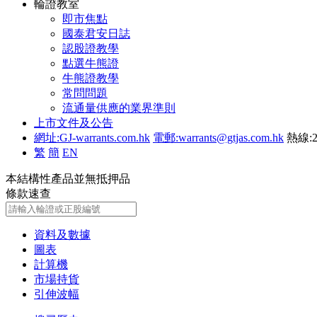
輪證教室
即市焦點
國泰君安日誌
認股證教學
點選牛熊證
牛熊證教學
常問問題
流通量供應的業界準則
上市文件及公告
網址:GJ-warrants.com.hk
電郵:warrants@gtjas.com.hk
熱線:2
繁
簡
EN
本結構性產品並無抵押品
條款速查
資料及數據
圖表
計算機
市場持貨
引伸波幅