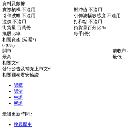
資料及數據
實際槓桿
不適用
對沖值
不適用
引伸波幅
不適用
引伸波幅敏感度
不適用
溢價
不適用
打和點
不適用
街貨量
百萬份
街貨量百分比
%
換股比率
每手(份)
相關資產 (延遲*)
0
(0%)
開市
前收市
最高
最低
相關文件
發行公告及補充上市文件
相關國泰君安輪證
認購
認沽
牛證
熊證
最後更新時間 :
搜尋歷史