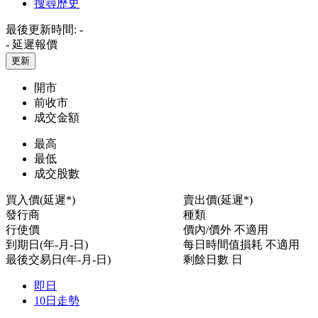
搜尋歷史
最後更新時間:
-
-
延遲報價
更新
開市
前收市
成交金額
最高
最低
成交股數
買入價(延遲*)
賣出價(延遲*)
發行商
種類
行使價
價內/價外
不適用
到期日(年-月-日)
每日時間值損耗
不適用
最後交易日(年-月-日)
剩餘日數
日
即日
10日走勢