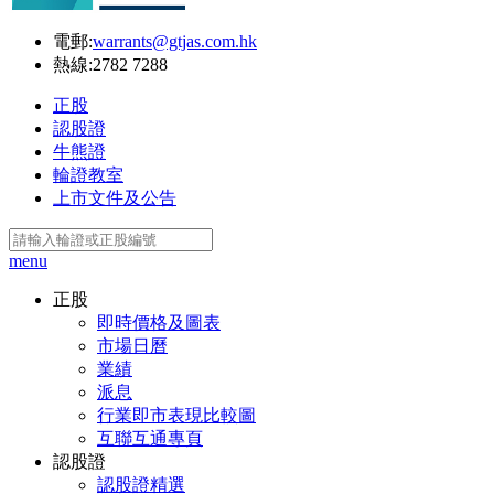
電郵:
warrants@gtjas.com.hk
熱線:
2782 7288
正股
認股證
牛熊證
輪證教室
上市文件及公告
menu
正股
即時價格及圖表
市場日曆
業績
派息
行業即市表現比較圖
互聯互通專頁
認股證
認股證精選