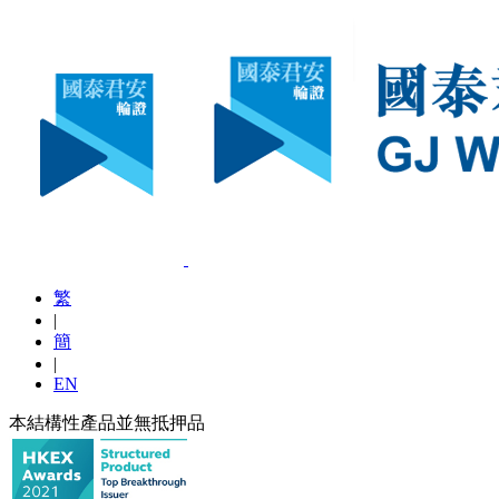
繁
|
簡
|
EN
本結構性產品並無抵押品