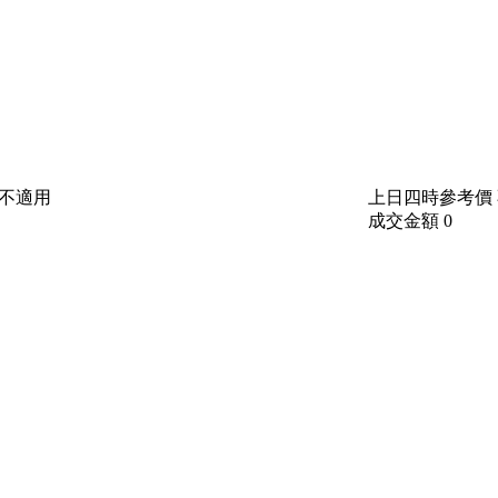
不適用
上日四時參考價
成交金額
0