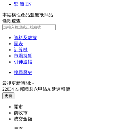
繁
簡
EN
本結構性產品並無抵押品
條款速查
資料及數據
圖表
計算機
市場持貨
引伸波幅
搜尋歷史
最後更新時間:
-
22034 友邦國君六甲沽A
延遲報價
更新
開市
前收市
成交金額