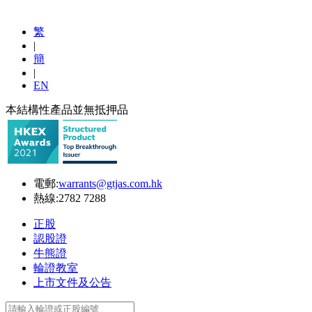
繁
|
簡
|
EN
本結構性產品並無抵押品
電郵:
warrants@gtjas.com.hk
熱線:
2782 7288
正股
認股證
牛熊證
輪證教室
上市文件及公告