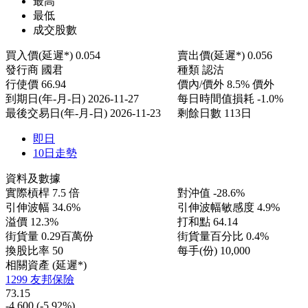
最高
最低
成交股數
買入價(延遲*)
0.054
賣出價(延遲*)
0.056
發行商
國君
種類
認沽
行使價
66.94
價內/價外
8.5% 價外
到期日(年-月-日)
2026-11-27
每日時間值損耗
-1.0%
最後交易日(年-月-日)
2026-11-23
剩餘日數
113日
即日
10日走勢
資料及數據
實際槓桿
7.5 倍
對沖值
-28.6%
引伸波幅
34.6%
引伸波幅敏感度
4.9%
溢價
12.3%
打和點
64.14
街貨量
0.29百萬份
街貨量百分比
0.4%
換股比率
50
每手(份)
10,000
相關資產 (延遲*)
1299 友邦保險
73.15
-4.600
(-5.92%)