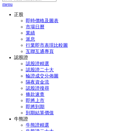
menu
正股
即時價格及圖表
市場日曆
業績
派息
行業即市表現比較圖
互聯互通專頁
認股證
認股證精選
認股證二十大
輪證成交分佈圖
隔夜資金流
認股證搜尋
條款速查
即將上市
即將到期
到期結算價值
牛熊證
牛熊證精選