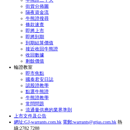
牛熊證二十大
街貨分佈圖
隔夜資金流
牛熊證搜尋
條款速查
即將上市
即將到期
到期結算價值
接近收回牛熊證
收回數據
剩餘價值
輪證教室
即市焦點
國泰君安日誌
認股證教學
點選牛熊證
牛熊證教學
常問問題
流通量供應的業界準則
上市文件及公告
網址:GJ-warrants.com.hk
電郵:warrants@gtjas.com.hk
熱
線:2782 7288