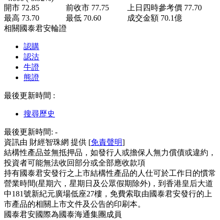
開市
72.85
前收市
77.75
上日四時參考價
77.70
最高
73.70
最低
70.60
成交金額
70.1
億
相關國泰君安輪證
認購
認沽
牛證
熊證
最後更新時間 :
搜尋歷史
最後更新時間:
-
資訊由 財經智珠網 提供 [
免責聲明
]
結構性產品並無抵押品，如發行人或擔保人無力償債或違約，
投資者可能無法收回部分或全部應收款項
持有國泰君安發行之上市結構性產品的人仕可於工作日的慣常
營業時間(星期六，星期日及公眾假期除外)，到香港皇后大道
中181號新紀元廣場低座27樓，免費索取由國泰君安發行的上
市產品的相關上市文件及公告的印刷本。
國泰君安國際為國泰海通集團成員