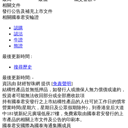
相關文件
發行公告及補充上市文件
相關國泰君安輪證
認購
認沽
牛證
熊證
最後更新時間 :
搜尋歷史
最後更新時間:
-
資訊由 財經智珠網 提供 [
免責聲明
]
結構性產品並無抵押品，如發行人或擔保人無力償債或違約，
投資者可能無法收回部分或全部應收款項
持有國泰君安發行之上市結構性產品的人仕可於工作日的慣常
營業時間(星期六，星期日及公眾假期除外)，到香港皇后大道
中181號新紀元廣場低座27樓，免費索取由國泰君安發行的上
市產品的相關上市文件及公告的印刷本。
國泰君安國際為國泰海通集團成員