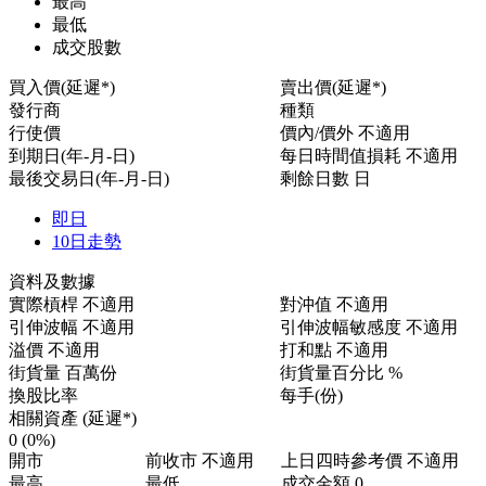
最高
最低
成交股數
買入價(延遲*)
賣出價(延遲*)
發行商
種類
行使價
價內/價外
不適用
到期日(年-月-日)
每日時間值損耗
不適用
最後交易日(年-月-日)
剩餘日數
日
即日
10日走勢
資料及數據
實際槓桿
不適用
對沖值
不適用
引伸波幅
不適用
引伸波幅敏感度
不適用
溢價
不適用
打和點
不適用
街貨量
百萬份
街貨量百分比
%
換股比率
每手(份)
相關資產 (延遲*)
0
(0%)
開市
前收市
不適用
上日四時參考價
不適用
最高
最低
成交金額
0