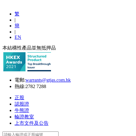
繁
|
簡
|
EN
本結構性產品並無抵押品
電郵:
warrants@gtjas.com.hk
熱線:
2782 7288
正股
認股證
牛熊證
輪證教室
上市文件及公告