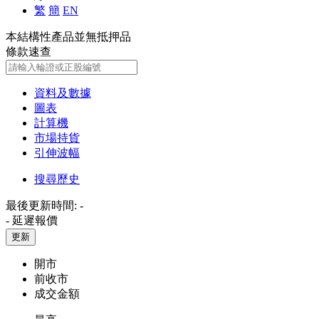
繁
簡
EN
本結構性產品並無抵押品
條款速查
資料及數據
圖表
計算機
市場持貨
引伸波幅
搜尋歷史
最後更新時間:
-
-
延遲報價
更新
開市
前收市
成交金額