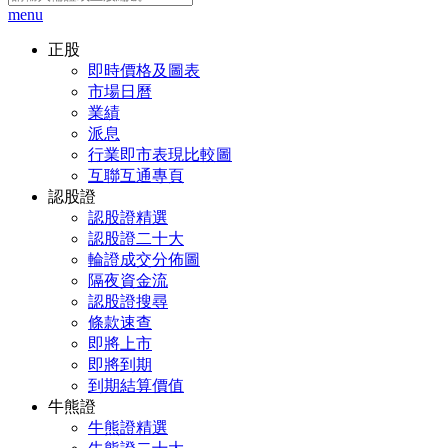
menu
正股
即時價格及圖表
市場日曆
業績
派息
行業即市表現比較圖
互聯互通專頁
認股證
認股證精選
認股證二十大
輪證成交分佈圖
隔夜資金流
認股證搜尋
條款速查
即將上市
即將到期
到期結算價值
牛熊證
牛熊證精選