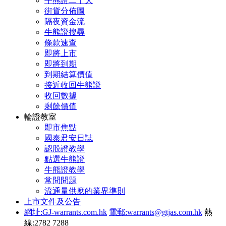
牛熊證二十大
街貨分佈圖
隔夜資金流
牛熊證搜尋
條款速查
即將上市
即將到期
到期結算價值
接近收回牛熊證
收回數據
剩餘價值
輪證教室
即市焦點
國泰君安日誌
認股證教學
點選牛熊證
牛熊證教學
常問問題
流通量供應的業界準則
上市文件及公告
網址:GJ-warrants.com.hk
電郵:warrants@gtjas.com.hk
熱
線:2782 7288