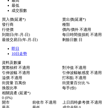
最高
最低
成交股數
買入價(延遲*)
賣出價(延遲*)
發行商
種類
行使價
價內/價外
不適用
到期日(年-月-日)
每日時間值損耗
不適用
最後交易日(年-月-日)
剩餘日數
日
即日
10日走勢
資料及數據
實際槓桿
不適用
對沖值
不適用
引伸波幅
不適用
引伸波幅敏感度
不適用
溢價
不適用
打和點
不適用
街貨量
百萬份
街貨量百分比
%
換股比率
每手(份)
相關資產 (延遲*)
0
(0%)
開市
前收市
不適用
上日四時參考價
不適用
最高
最低
成交金額
0