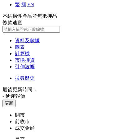
繁
簡
EN
本結構性產品並無抵押品
條款速查
資料及數據
圖表
計算機
市場持貨
引伸波幅
搜尋歷史
最後更新時間:
-
-
延遲報價
更新
開市
前收市
成交金額