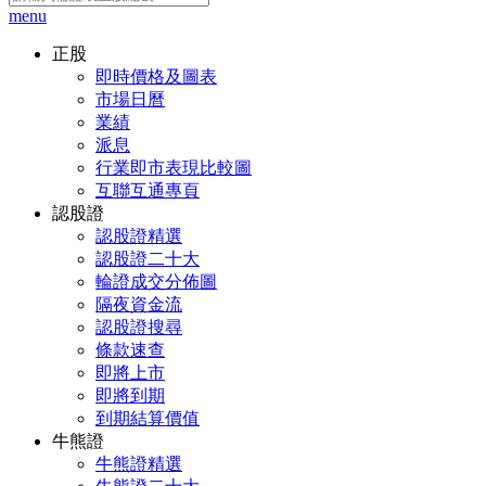
menu
正股
即時價格及圖表
市場日曆
業績
派息
行業即市表現比較圖
互聯互通專頁
認股證
認股證精選
認股證二十大
輪證成交分佈圖
隔夜資金流
認股證搜尋
條款速查
即將上市
即將到期
到期結算價值
牛熊證
牛熊證精選