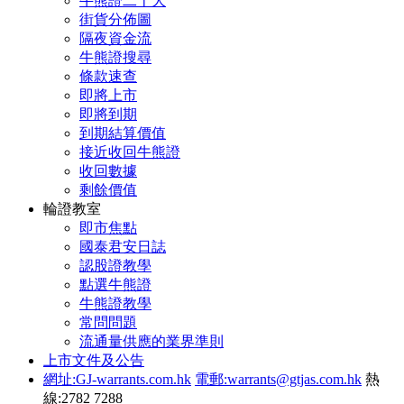
牛熊證二十大
街貨分佈圖
隔夜資金流
牛熊證搜尋
條款速查
即將上市
即將到期
到期結算價值
接近收回牛熊證
收回數據
剩餘價值
輪證教室
即市焦點
國泰君安日誌
認股證教學
點選牛熊證
牛熊證教學
常問問題
流通量供應的業界準則
上市文件及公告
網址:GJ-warrants.com.hk
電郵:warrants@gtjas.com.hk
熱
線:2782 7288