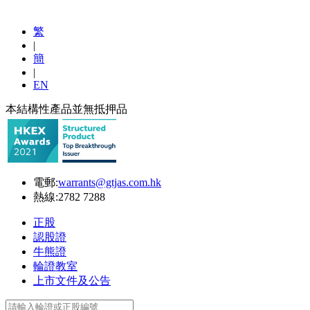
繁
|
簡
|
EN
本結構性產品並無抵押品
電郵:
warrants@gtjas.com.hk
熱線:
2782 7288
正股
認股證
牛熊證
輪證教室
上市文件及公告