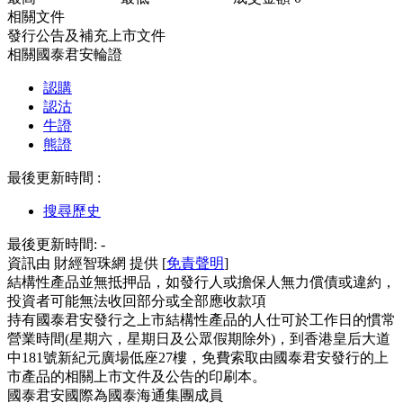
相關文件
發行公告及補充上市文件
相關國泰君安輪證
認購
認沽
牛證
熊證
最後更新時間 :
搜尋歷史
最後更新時間:
-
資訊由 財經智珠網 提供 [
免責聲明
]
結構性產品並無抵押品，如發行人或擔保人無力償債或違約，
投資者可能無法收回部分或全部應收款項
持有國泰君安發行之上市結構性產品的人仕可於工作日的慣常
營業時間(星期六，星期日及公眾假期除外)，到香港皇后大道
中181號新紀元廣場低座27樓，免費索取由國泰君安發行的上
市產品的相關上市文件及公告的印刷本。
國泰君安國際為國泰海通集團成員