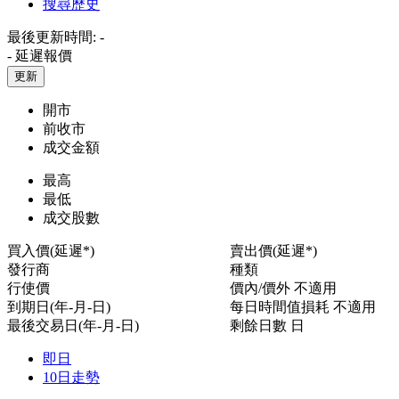
搜尋歷史
最後更新時間:
-
-
延遲報價
更新
開市
前收市
成交金額
最高
最低
成交股數
買入價(延遲*)
賣出價(延遲*)
發行商
種類
行使價
價內/價外
不適用
到期日(年-月-日)
每日時間值損耗
不適用
最後交易日(年-月-日)
剩餘日數
日
即日
10日走勢