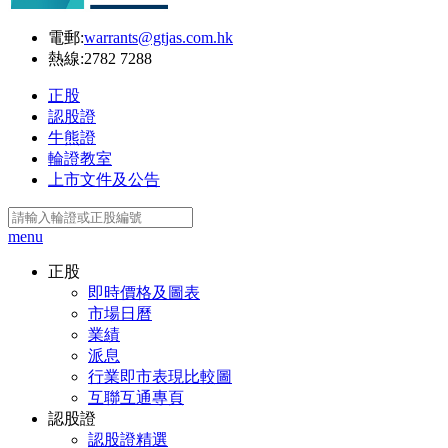
電郵:
warrants@gtjas.com.hk
熱線:
2782 7288
正股
認股證
牛熊證
輪證教室
上市文件及公告
menu
正股
即時價格及圖表
市場日曆
業績
派息
行業即市表現比較圖
互聯互通專頁
認股證
認股證精選