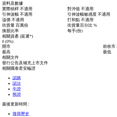
資料及數據
實際槓桿
不適用
對沖值
不適用
引伸波幅
不適用
引伸波幅敏感度
不適用
溢價
不適用
打和點
不適用
街貨量
百萬份
街貨量百分比
%
換股比率
每手(份)
相關資產 (延遲*)
0
(0%)
開市
前收市
最高
最低
相關文件
發行公告及補充上市文件
相關國泰君安輪證
認購
認沽
牛證
熊證
最後更新時間 :
搜尋歷史