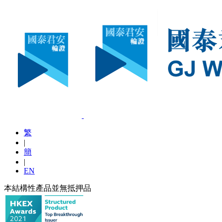
繁
|
簡
|
EN
本結構性產品並無抵押品