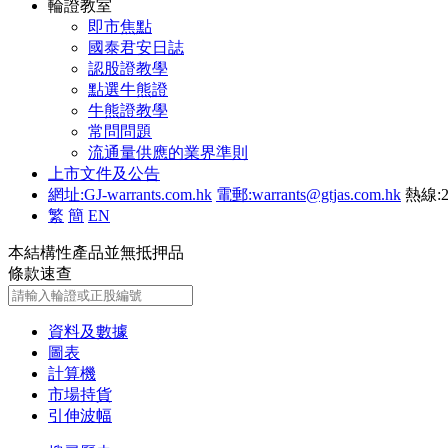
輪證教室
即市焦點
國泰君安日誌
認股證教學
點選牛熊證
牛熊證教學
常問問題
流通量供應的業界準則
上市文件及公告
網址:GJ-warrants.com.hk
電郵:warrants@gtjas.com.hk
熱線:2
繁
簡
EN
本結構性產品並無抵押品
條款速查
資料及數據
圖表
計算機
市場持貨
引伸波幅