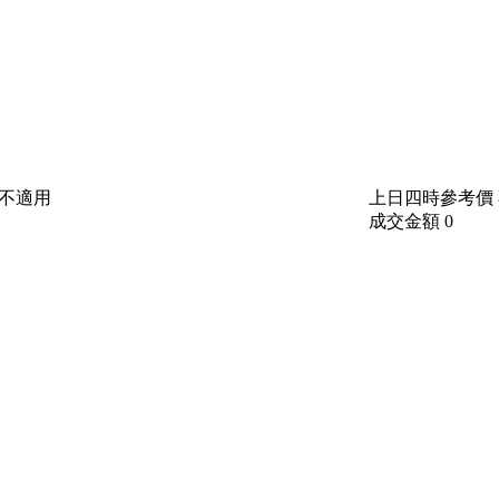
不適用
上日四時參考價
成交金額
0