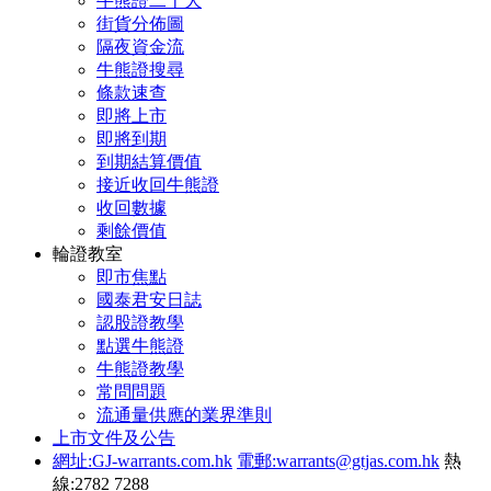
牛熊證二十大
街貨分佈圖
隔夜資金流
牛熊證搜尋
條款速查
即將上市
即將到期
到期結算價值
接近收回牛熊證
收回數據
剩餘價值
輪證教室
即市焦點
國泰君安日誌
認股證教學
點選牛熊證
牛熊證教學
常問問題
流通量供應的業界準則
上市文件及公告
網址:GJ-warrants.com.hk
電郵:warrants@gtjas.com.hk
熱
線:2782 7288