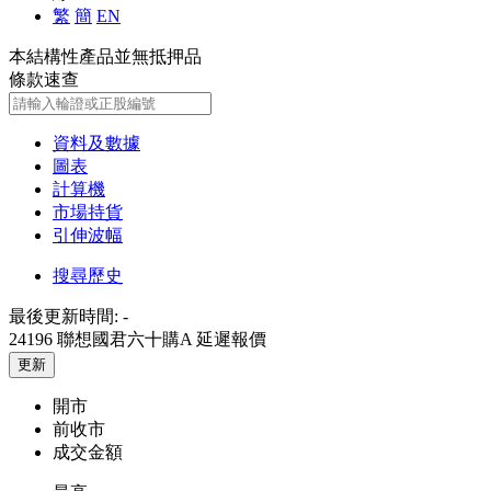
繁
簡
EN
本結構性產品並無抵押品
條款速查
資料及數據
圖表
計算機
市場持貨
引伸波幅
搜尋歷史
最後更新時間:
-
24196 聯想國君六十購A
延遲報價
更新
開市
前收市
成交金額