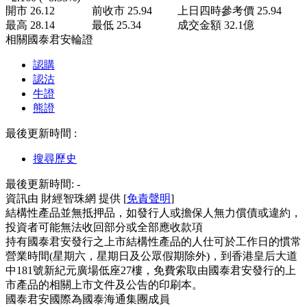
開市
26.12
前收市
25.94
上日四時參考價
25.94
最高
28.14
最低
25.34
成交金額
32.1
億
相關國泰君安輪證
認購
認沽
牛證
熊證
最後更新時間 :
搜尋歷史
最後更新時間:
-
資訊由 財經智珠網 提供 [
免責聲明
]
結構性產品並無抵押品，如發行人或擔保人無力償債或違約，
投資者可能無法收回部分或全部應收款項
持有國泰君安發行之上市結構性產品的人仕可於工作日的慣常
營業時間(星期六，星期日及公眾假期除外)，到香港皇后大道
中181號新紀元廣場低座27樓，免費索取由國泰君安發行的上
市產品的相關上市文件及公告的印刷本。
國泰君安國際為國泰海通集團成員