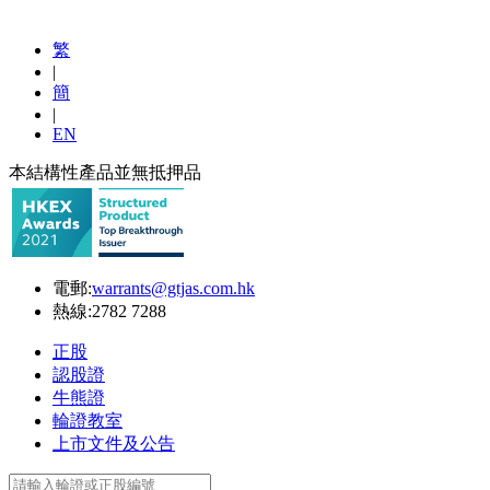
繁
|
簡
|
EN
本結構性產品並無抵押品
電郵:
warrants@gtjas.com.hk
熱線:
2782 7288
正股
認股證
牛熊證
輪證教室
上市文件及公告