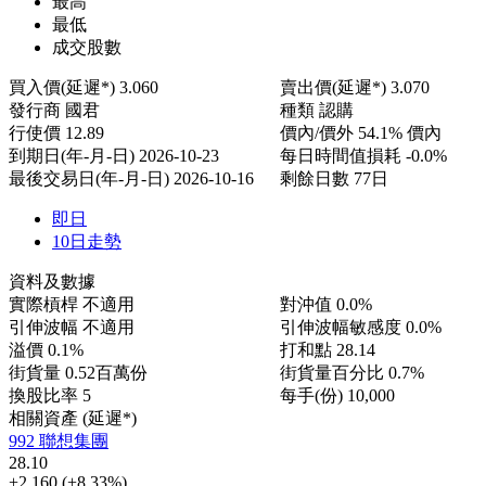
最高
最低
成交股數
買入價(延遲*)
3.060
賣出價(延遲*)
3.070
發行商
國君
種類
認購
行使價
12.89
價內/價外
54.1% 價內
到期日(年-月-日)
2026-10-23
每日時間值損耗
-0.0%
最後交易日(年-月-日)
2026-10-16
剩餘日數
77日
即日
10日走勢
資料及數據
實際槓桿
不適用
對沖值
0.0%
引伸波幅
不適用
引伸波幅敏感度
0.0%
溢價
0.1%
打和點
28.14
街貨量
0.52百萬份
街貨量百分比
0.7%
換股比率
5
每手(份)
10,000
相關資產 (延遲*)
992 聯想集團
28.10
+2.160
(+8.33%)