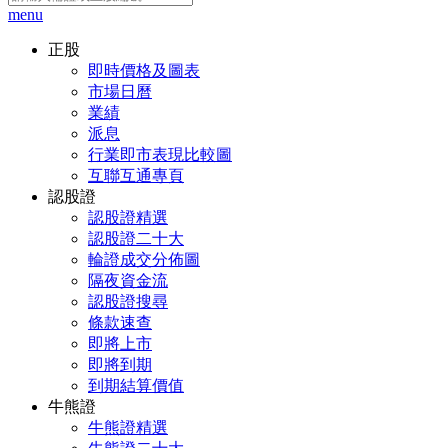
menu
正股
即時價格及圖表
市場日曆
業績
派息
行業即市表現比較圖
互聯互通專頁
認股證
認股證精選
認股證二十大
輪證成交分佈圖
隔夜資金流
認股證搜尋
條款速查
即將上市
即將到期
到期結算價值
牛熊證
牛熊證精選