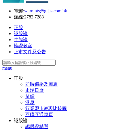
電郵:
warrants@gtjas.com.hk
熱線:
2782 7288
正股
認股證
牛熊證
輪證教室
上市文件及公告
menu
正股
即時價格及圖表
市場日曆
業績
派息
行業即市表現比較圖
互聯互通專頁
認股證
認股證精選