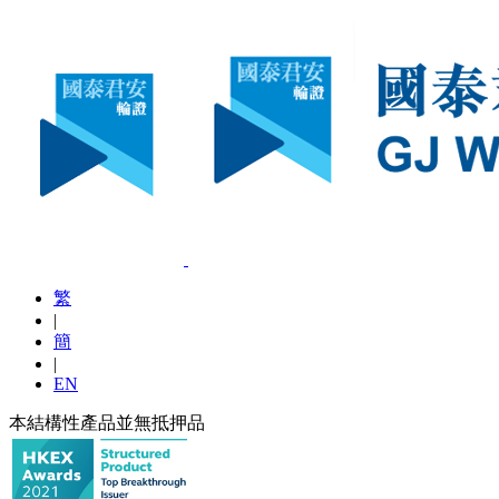
繁
|
簡
|
EN
本結構性產品並無抵押品