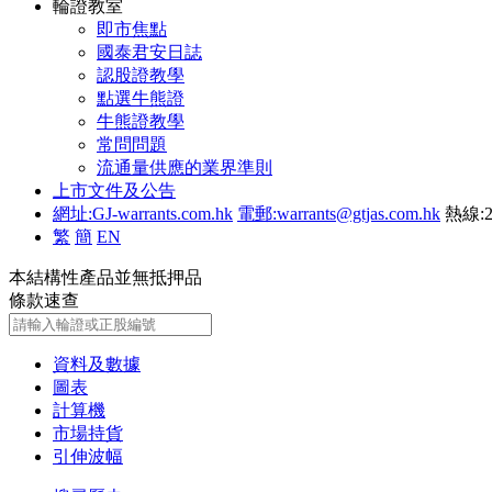
輪證教室
即市焦點
國泰君安日誌
認股證教學
點選牛熊證
牛熊證教學
常問問題
流通量供應的業界準則
上市文件及公告
網址:GJ-warrants.com.hk
電郵:warrants@gtjas.com.hk
熱線:2
繁
簡
EN
本結構性產品並無抵押品
條款速查
資料及數據
圖表
計算機
市場持貨
引伸波幅