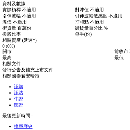
資料及數據
實際槓桿
不適用
對沖值
不適用
引伸波幅
不適用
引伸波幅敏感度
不適用
溢價
不適用
打和點
不適用
街貨量
百萬份
街貨量百分比
%
換股比率
每手(份)
相關資產 (延遲*)
0
(0%)
開市
前收市
最高
最低
相關文件
發行公告及補充上市文件
相關國泰君安輪證
認購
認沽
牛證
熊證
最後更新時間 :
搜尋歷史