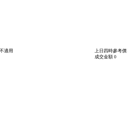
不適用
上日四時參考價
成交金額
0