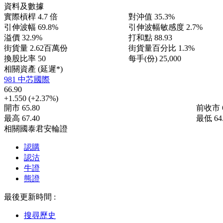
資料及數據
實際槓桿
4.7 倍
對沖值
35.3%
引伸波幅
69.8%
引伸波幅敏感度
2.7%
溢價
32.9%
打和點
88.93
街貨量
2.62百萬份
街貨量百分比
1.3%
換股比率
50
每手(份)
25,000
相關資產 (延遲*)
981 中芯國際
66.90
+1.550
(+2.37%)
開市
65.80
前收市
最高
67.40
最低
64
相關國泰君安輪證
認購
認沽
牛證
熊證
最後更新時間 :
搜尋歷史