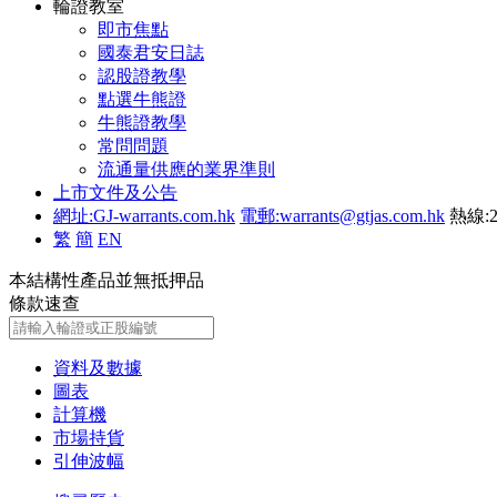
輪證教室
即市焦點
國泰君安日誌
認股證教學
點選牛熊證
牛熊證教學
常問問題
流通量供應的業界準則
上市文件及公告
網址:GJ-warrants.com.hk
電郵:warrants@gtjas.com.hk
熱線:2
繁
簡
EN
本結構性產品並無抵押品
條款速查
資料及數據
圖表
計算機
市場持貨
引伸波幅