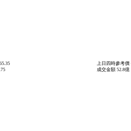
65.35
上日四時參考價
.75
成交金額
52.8
億