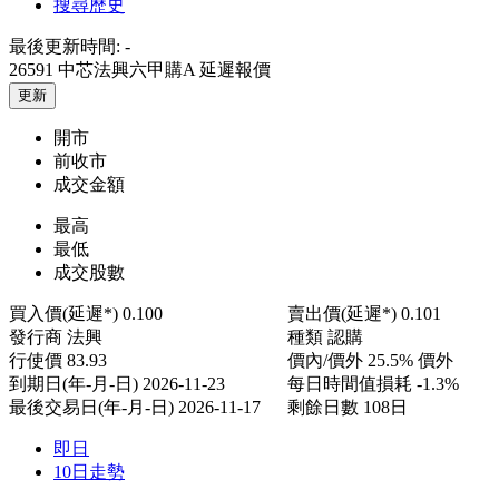
搜尋歷史
最後更新時間:
-
26591 中芯法興六甲購A
延遲報價
更新
開市
前收市
成交金額
最高
最低
成交股數
買入價(延遲*)
0.100
賣出價(延遲*)
0.101
發行商
法興
種類
認購
行使價
83.93
價內/價外
25.5% 價外
到期日(年-月-日)
2026-11-23
每日時間值損耗
-1.3%
最後交易日(年-月-日)
2026-11-17
剩餘日數
108日
即日
10日走勢