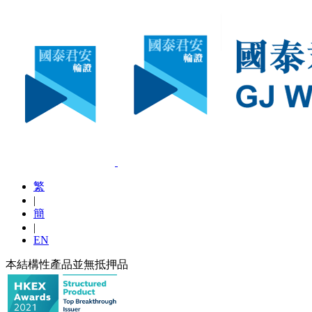
繁
|
簡
|
EN
本結構性產品並無抵押品