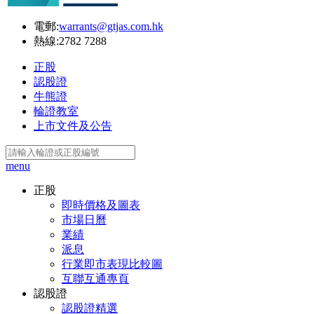
電郵:
warrants@gtjas.com.hk
熱線:
2782 7288
正股
認股證
牛熊證
輪證教室
上市文件及公告
menu
正股
即時價格及圖表
市場日曆
業績
派息
行業即市表現比較圖
互聯互通專頁
認股證
認股證精選