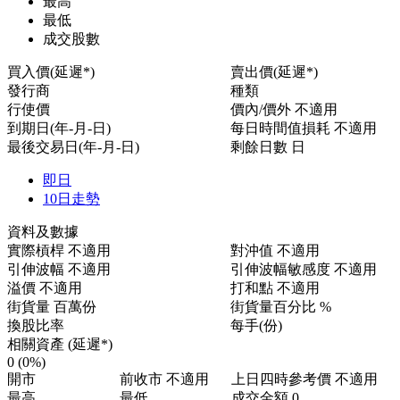
最高
最低
成交股數
買入價(延遲*)
賣出價(延遲*)
發行商
種類
行使價
價內/價外
不適用
到期日(年-月-日)
每日時間值損耗
不適用
最後交易日(年-月-日)
剩餘日數
日
即日
10日走勢
資料及數據
實際槓桿
不適用
對沖值
不適用
引伸波幅
不適用
引伸波幅敏感度
不適用
溢價
不適用
打和點
不適用
街貨量
百萬份
街貨量百分比
%
換股比率
每手(份)
相關資產 (延遲*)
0
(0%)
開市
前收市
不適用
上日四時參考價
不適用
最高
最低
成交金額
0