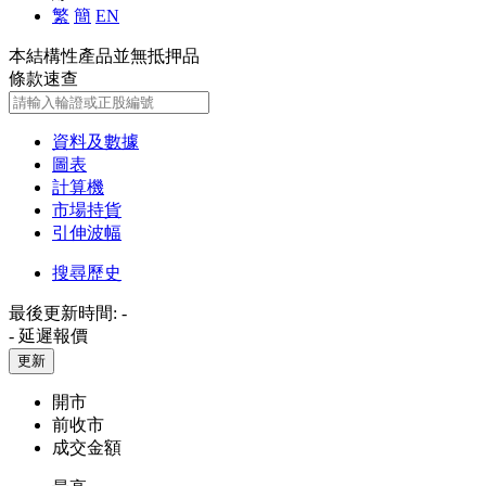
繁
簡
EN
本結構性產品並無抵押品
條款速查
資料及數據
圖表
計算機
市場持貨
引伸波幅
搜尋歷史
最後更新時間:
-
-
延遲報價
更新
開市
前收市
成交金額