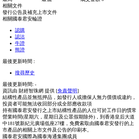
相關文件
發行公告及補充上市文件
相關國泰君安輪證
認購
認沽
牛證
熊證
最後更新時間 :
搜尋歷史
最後更新時間:
-
資訊由 財經智珠網 提供 [
免責聲明
]
結構性產品並無抵押品，如發行人或擔保人無力償債或違約，
投資者可能無法收回部分或全部應收款項
持有國泰君安發行之上市結構性產品的人仕可於工作日的慣常
營業時間(星期六，星期日及公眾假期除外)，到香港皇后大道
中181號新紀元廣場低座27樓，免費索取由國泰君安發行的上
市產品的相關上市文件及公告的印刷本。
國泰君安國際為國泰海通集團成員