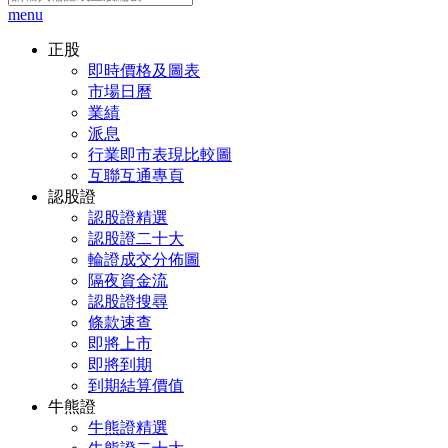
menu
正股
即時價格及圖表
市場日曆
業績
派息
行業即市表現比較圖
互聯互通專頁
認股證
認股證精選
認股證二十大
輪證成交分佈圖
隔夜資金流
認股證搜尋
條款速查
即將上市
即將到期
到期結算價值
牛熊證
牛熊證精選