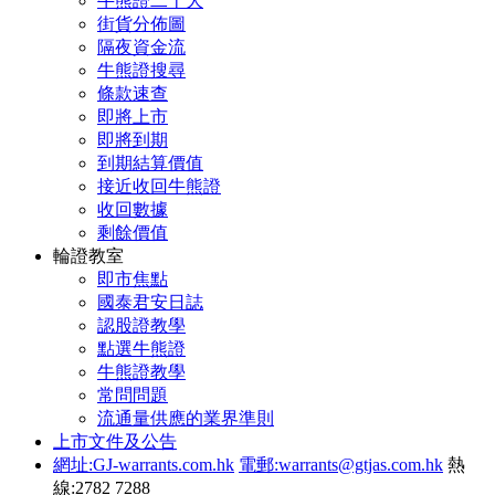
牛熊證二十大
街貨分佈圖
隔夜資金流
牛熊證搜尋
條款速查
即將上市
即將到期
到期結算價值
接近收回牛熊證
收回數據
剩餘價值
輪證教室
即市焦點
國泰君安日誌
認股證教學
點選牛熊證
牛熊證教學
常問問題
流通量供應的業界準則
上市文件及公告
網址:GJ-warrants.com.hk
電郵:warrants@gtjas.com.hk
熱
線:2782 7288