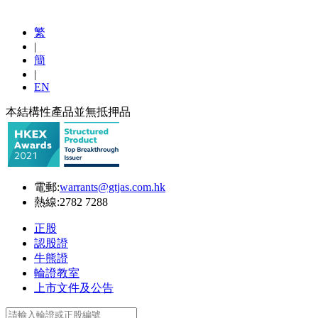
繁
|
簡
|
EN
本結構性產品並無抵押品
電郵:
warrants@gtjas.com.hk
熱線:
2782 7288
正股
認股證
牛熊證
輪證教室
上市文件及公告