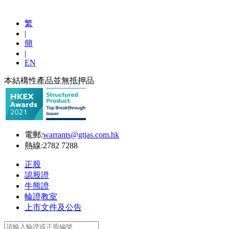
繁
|
簡
|
EN
本結構性產品並無抵押品
電郵:
warrants@gtjas.com.hk
熱線:
2782 7288
正股
認股證
牛熊證
輪證教室
上市文件及公告