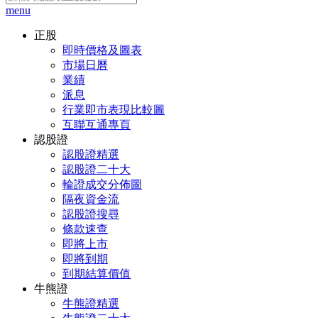
menu
正股
即時價格及圖表
市場日曆
業績
派息
行業即市表現比較圖
互聯互通專頁
認股證
認股證精選
認股證二十大
輪證成交分佈圖
隔夜資金流
認股證搜尋
條款速查
即將上市
即將到期
到期結算價值
牛熊證
牛熊證精選