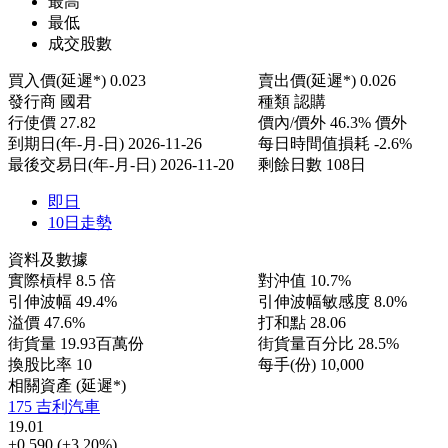
最高
最低
成交股數
買入價(延遲*)
0.023
賣出價(延遲*)
0.026
發行商
國君
種類
認購
行使價
27.82
價內/價外
46.3% 價外
到期日(年-月-日)
2026-11-26
每日時間值損耗
-2.6%
最後交易日(年-月-日)
2026-11-20
剩餘日數
108日
即日
10日走勢
資料及數據
實際槓桿
8.5 倍
對沖值
10.7%
引伸波幅
49.4%
引伸波幅敏感度
8.0%
溢價
47.6%
打和點
28.06
街貨量
19.93百萬份
街貨量百分比
28.5%
換股比率
10
每手(份)
10,000
相關資產 (延遲*)
175 吉利汽車
19.01
+0.590
(+3.20%)