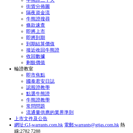
牛熊證二十大
街貨分佈圖
隔夜資金流
牛熊證搜尋
條款速查
即將上市
即將到期
到期結算價值
接近收回牛熊證
收回數據
剩餘價值
輪證教室
即市焦點
國泰君安日誌
認股證教學
點選牛熊證
牛熊證教學
常問問題
流通量供應的業界準則
上市文件及公告
網址:GJ-warrants.com.hk
電郵:warrants@gtjas.com.hk
熱
線:2782 7288