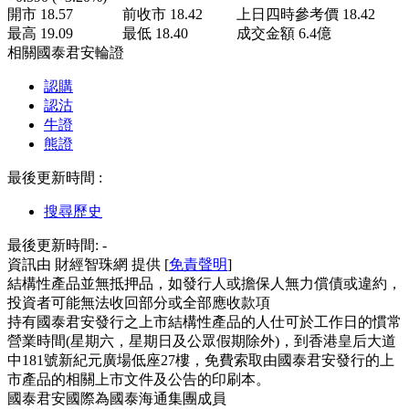
開市
18.57
前收市
18.42
上日四時參考價
18.42
最高
19.09
最低
18.40
成交金額
6.4
億
相關國泰君安輪證
認購
認沽
牛證
熊證
最後更新時間 :
搜尋歷史
最後更新時間:
-
資訊由 財經智珠網 提供 [
免責聲明
]
結構性產品並無抵押品，如發行人或擔保人無力償債或違約，
投資者可能無法收回部分或全部應收款項
持有國泰君安發行之上市結構性產品的人仕可於工作日的慣常
營業時間(星期六，星期日及公眾假期除外)，到香港皇后大道
中181號新紀元廣場低座27樓，免費索取由國泰君安發行的上
市產品的相關上市文件及公告的印刷本。
國泰君安國際為國泰海通集團成員