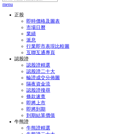
menu
正股
即時價格及圖表
市場日曆
業績
派息
行業即市表現比較圖
互聯互通專頁
認股證
認股證精選
認股證二十大
輪證成交分佈圖
隔夜資金流
認股證搜尋
條款速查
即將上市
即將到期
到期結算價值
牛熊證
牛熊證精選