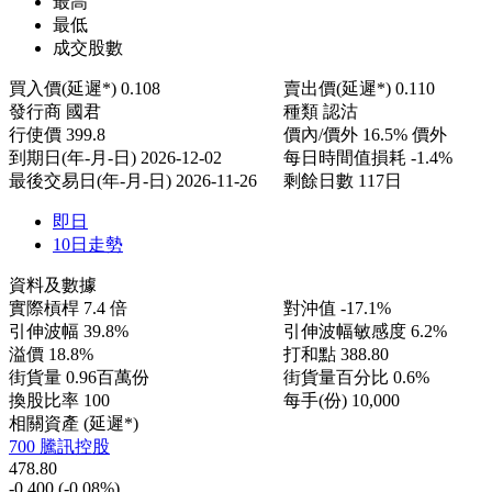
最高
最低
成交股數
買入價(延遲*)
0.108
賣出價(延遲*)
0.110
發行商
國君
種類
認沽
行使價
399.8
價內/價外
16.5% 價外
到期日(年-月-日)
2026-12-02
每日時間值損耗
-1.4%
最後交易日(年-月-日)
2026-11-26
剩餘日數
117日
即日
10日走勢
資料及數據
實際槓桿
7.4 倍
對沖值
-17.1%
引伸波幅
39.8%
引伸波幅敏感度
6.2%
溢價
18.8%
打和點
388.80
街貨量
0.96百萬份
街貨量百分比
0.6%
換股比率
100
每手(份)
10,000
相關資產 (延遲*)
700 騰訊控股
478.80
-0.400
(-0.08%)