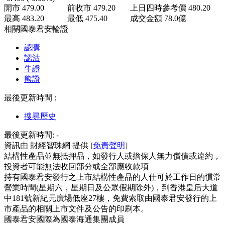
開市
479.00
前收市
479.20
上日四時參考價
480.20
最高
483.20
最低
475.40
成交金額
78.0
億
相關國泰君安輪證
認購
認沽
牛證
熊證
最後更新時間 :
搜尋歷史
最後更新時間:
-
資訊由 財經智珠網 提供 [
免責聲明
]
結構性產品並無抵押品，如發行人或擔保人無力償債或違約，
投資者可能無法收回部分或全部應收款項
持有國泰君安發行之上市結構性產品的人仕可於工作日的慣常
營業時間(星期六，星期日及公眾假期除外)，到香港皇后大道
中181號新紀元廣場低座27樓，免費索取由國泰君安發行的上
市產品的相關上市文件及公告的印刷本。
國泰君安國際為國泰海通集團成員