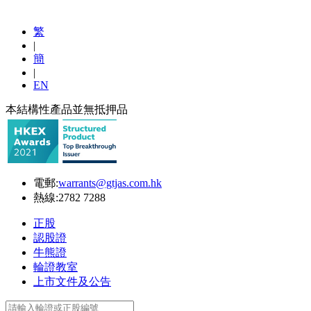
繁
|
簡
|
EN
本結構性產品並無抵押品
電郵:
warrants@gtjas.com.hk
熱線:
2782 7288
正股
認股證
牛熊證
輪證教室
上市文件及公告