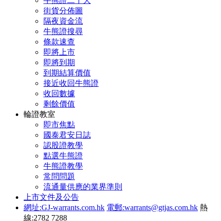
牛熊證二十大
街貨分佈圖
隔夜資金流
牛熊證搜尋
條款速查
即將上市
即將到期
到期結算價值
接近收回牛熊證
收回數據
剩餘價值
輪證教室
即市焦點
國泰君安日誌
認股證教學
點選牛熊證
牛熊證教學
常問問題
流通量供應的業界準則
上市文件及公告
網址:GJ-warrants.com.hk
電郵:warrants@gtjas.com.hk
熱
線:2782 7288