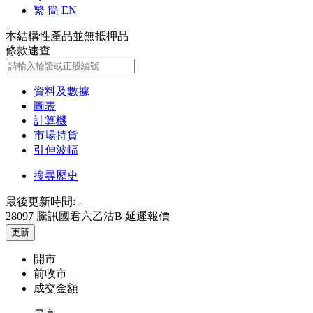
繁
簡
EN
本結構性產品並無抵押品
條款速查
資料及數據
圖表
計算機
市場持貨
引伸波幅
搜尋歷史
最後更新時間:
-
28097 騰訊國君六乙沽B
延遲報價
更新
開市
前收市
成交金額