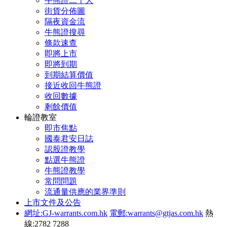
牛熊證二十大
街貨分佈圖
隔夜資金流
牛熊證搜尋
條款速查
即將上市
即將到期
到期結算價值
接近收回牛熊證
收回數據
剩餘價值
輪證教室
即市焦點
國泰君安日誌
認股證教學
點選牛熊證
牛熊證教學
常問問題
流通量供應的業界準則
上市文件及公告
網址:GJ-warrants.com.hk
電郵:warrants@gtjas.com.hk
熱
線:2782 7288