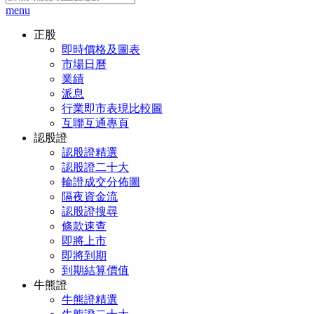
menu
正股
即時價格及圖表
市場日曆
業績
派息
行業即市表現比較圖
互聯互通專頁
認股證
認股證精選
認股證二十大
輪證成交分佈圖
隔夜資金流
認股證搜尋
條款速查
即將上市
即將到期
到期結算價值
牛熊證
牛熊證精選