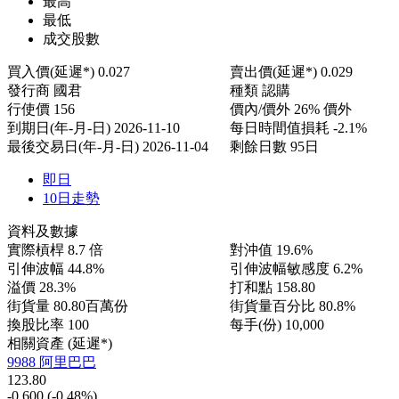
最高
最低
成交股數
買入價(延遲*)
0.027
賣出價(延遲*)
0.029
發行商
國君
種類
認購
行使價
156
價內/價外
26% 價外
到期日(年-月-日)
2026-11-10
每日時間值損耗
-2.1%
最後交易日(年-月-日)
2026-11-04
剩餘日數
95日
即日
10日走勢
資料及數據
實際槓桿
8.7 倍
對沖值
19.6%
引伸波幅
44.8%
引伸波幅敏感度
6.2%
溢價
28.3%
打和點
158.80
街貨量
80.80百萬份
街貨量百分比
80.8%
換股比率
100
每手(份)
10,000
相關資產 (延遲*)
9988 阿里巴巴
123.80
-0.600
(-0.48%)