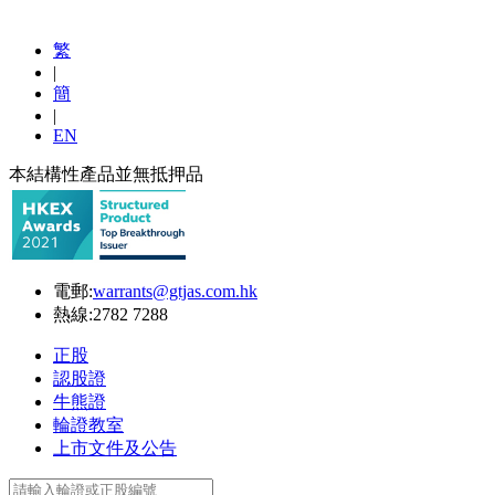
繁
|
簡
|
EN
本結構性產品並無抵押品
電郵:
warrants@gtjas.com.hk
熱線:
2782 7288
正股
認股證
牛熊證
輪證教室
上市文件及公告