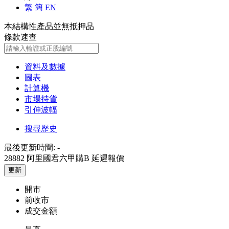
繁
簡
EN
本結構性產品並無抵押品
條款速查
資料及數據
圖表
計算機
市場持貨
引伸波幅
搜尋歷史
最後更新時間:
-
28882 阿里國君六甲購B
延遲報價
更新
開市
前收市
成交金額