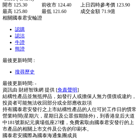
開市
125.30
前收市
124.40
上日四時參考價
123.90
最高
125.80
最低
121.60
成交金額
71.9
億
相關國泰君安輪證
認購
認沽
牛證
熊證
最後更新時間 :
搜尋歷史
最後更新時間:
-
資訊由 財經智珠網 提供 [
免責聲明
]
結構性產品並無抵押品，如發行人或擔保人無力償債或違約，
投資者可能無法收回部分或全部應收款項
持有國泰君安發行之上市結構性產品的人仕可於工作日的慣常
營業時間(星期六，星期日及公眾假期除外)，到香港皇后大道
中181號新紀元廣場低座27樓，免費索取由國泰君安發行的上
市產品的相關上市文件及公告的印刷本。
國泰君安國際為國泰海通集團成員