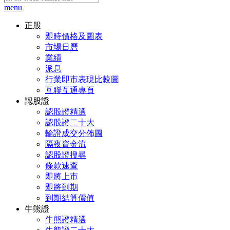
menu
正股
即時價格及圖表
市場日曆
業績
派息
行業即市表現比較圖
互聯互通專頁
認股證
認股證精選
認股證二十大
輪證成交分佈圖
隔夜資金流
認股證搜尋
條款速查
即將上市
即將到期
到期結算價值
牛熊證
牛熊證精選