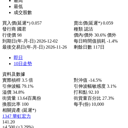
最高
最低
成交股數
買入價(延遲*)
0.057
賣出價(延遲*)
0.059
發行商
國君
種類
認沽
行使價
98
價內/價外
30.6% 價外
到期日(年-月-日)
2026-12-02
每日時間值損耗
-1.4%
最後交易日(年-月-日)
2026-11-26
剩餘日數
117日
即日
10日走勢
資料及數據
實際槓桿
3.5 倍
對沖值
-14.5%
引伸波幅
79.1%
引伸波幅敏感度
3.1%
溢價
34.8%
打和點
92.10
街貨量
13.64百萬份
街貨量百分比
27.3%
換股比率
100
每手(份)
10,000
相關資產 (延遲*)
1347 華虹宏力
141.20
+4.500
(+3.29%)