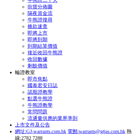
牛熊證二十大
街貨分佈圖
隔夜資金流
牛熊證搜尋
條款速查
即將上市
即將到期
到期結算價值
接近收回牛熊證
收回數據
剩餘價值
輪證教室
即市焦點
國泰君安日誌
認股證教學
點選牛熊證
牛熊證教學
常問問題
流通量供應的業界準則
上市文件及公告
網址:GJ-warrants.com.hk
電郵:warrants@gtjas.com.hk
熱
線:2782 7288