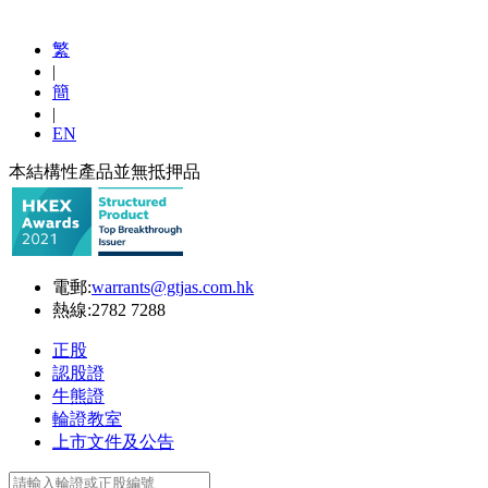
繁
|
簡
|
EN
本結構性產品並無抵押品
電郵:
warrants@gtjas.com.hk
熱線:
2782 7288
正股
認股證
牛熊證
輪證教室
上市文件及公告