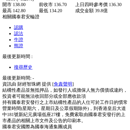
開市
138.00
前收市
136.70
上日四時參考價
136.30
最高
142.80
最低
134.20
成交金額
39.8
億
相關國泰君安輪證
認購
認沽
牛證
熊證
最後更新時間 :
搜尋歷史
最後更新時間:
-
資訊由 財經智珠網 提供 [
免責聲明
]
結構性產品並無抵押品，如發行人或擔保人無力償債或違約，
投資者可能無法收回部分或全部應收款項
持有國泰君安發行之上市結構性產品的人仕可於工作日的慣常
營業時間(星期六，星期日及公眾假期除外)，到香港皇后大道
中181號新紀元廣場低座27樓，免費索取由國泰君安發行的上
市產品的相關上市文件及公告的印刷本。
國泰君安國際為國泰海通集團成員