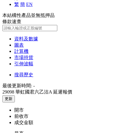
繁
簡
EN
本結構性產品並無抵押品
條款速查
資料及數據
圖表
計算機
市場持貨
引伸波幅
搜尋歷史
最後更新時間:
-
29098 華虹國君六乙沽A
延遲報價
更新
開市
前收市
成交金額