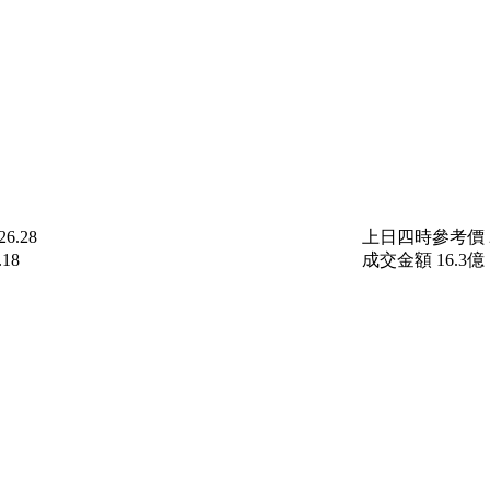
26.28
上日四時參考價
.18
成交金額
16.3
億