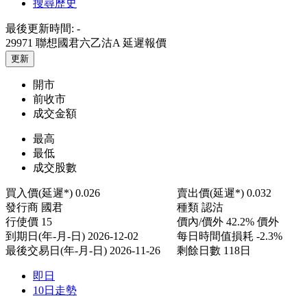
搜尋歷史
最後更新時間:
-
29971 聯想國君六乙沽A
延遲報價
更新
開市
前收市
成交金額
最高
最低
成交股數
買入價(延遲*)
0.026
賣出價(延遲*)
0.032
發行商
國君
種類
認沽
行使價
15
價內/價外
42.2% 價外
到期日(年-月-日)
2026-12-02
每日時間值損耗
-2.3%
最後交易日(年-月-日)
2026-11-26
剩餘日數
118日
即日
10日走勢