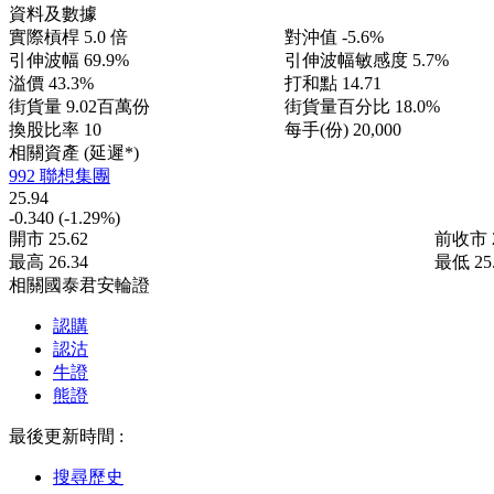
資料及數據
實際槓桿
5.0 倍
對沖值
-5.6%
引伸波幅
69.9%
引伸波幅敏感度
5.7%
溢價
43.3%
打和點
14.71
街貨量
9.02百萬份
街貨量百分比
18.0%
換股比率
10
每手(份)
20,000
相關資產 (延遲*)
992 聯想集團
25.94
-0.340
(-1.29%)
開市
25.62
前收市
最高
26.34
最低
25
相關國泰君安輪證
認購
認沽
牛證
熊證
最後更新時間 :
搜尋歷史