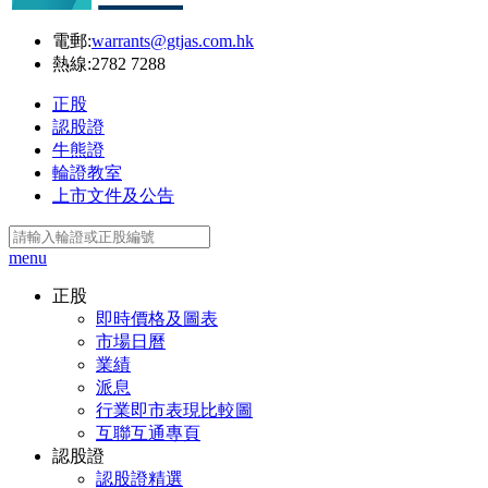
電郵:
warrants@gtjas.com.hk
熱線:
2782 7288
正股
認股證
牛熊證
輪證教室
上市文件及公告
menu
正股
即時價格及圖表
市場日曆
業績
派息
行業即市表現比較圖
互聯互通專頁
認股證
認股證精選