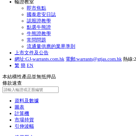
輪證教室
即市焦點
國泰君安日誌
認股證教學
點選牛熊證
牛熊證教學
常問問題
流通量供應的業界準則
上市文件及公告
網址:GJ-warrants.com.hk
電郵:warrants@gtjas.com.hk
熱線:2
繁
簡
EN
本結構性產品並無抵押品
條款速查
資料及數據
圖表
計算機
市場持貨
引伸波幅