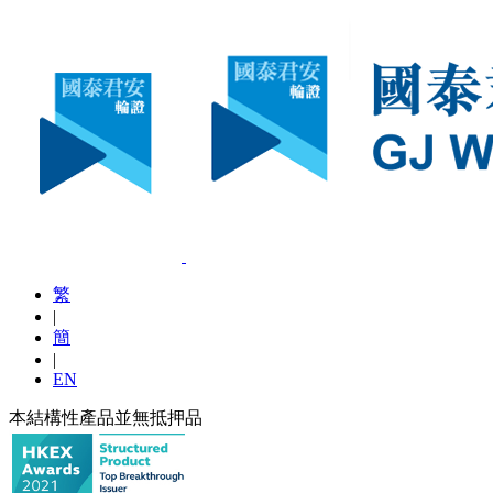
繁
|
簡
|
EN
本結構性產品並無抵押品