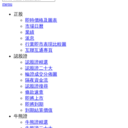
menu
正股
即時價格及圖表
市場日曆
業績
派息
行業即市表現比較圖
互聯互通專頁
認股證
認股證精選
認股證二十大
輪證成交分佈圖
隔夜資金流
認股證搜尋
條款速查
即將上市
即將到期
到期結算價值
牛熊證
牛熊證精選