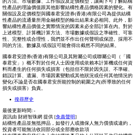
的方法、市場數據、工作假設及定價模型，讓閣下可了解結構
性產品的理論價值跟其他影響結構性產品價格因素的變化。有
關假設及定價模型與國泰君安證券(香港)有限公司為提供結構
性產品的流通量所用金融模型的輸出結果未必相同。此外，影
響結構性產品價值之實際情況的因素未必全部計算在內。對於
上述模型、計算機計算方法、市場數據或假設之準確性、可靠
性、完整性或合理性，我們並不作出任何聲明或保證。採用不
同的方法、數據及/或假設可能會得出截然不同的結果。
國泰君安證券(香港)有限公司及其附屬公司或聯屬公司（「國
泰君安」）概不對於任何人士因使用或依賴本計算機或任何資
料而產生的任何損失或損害（包括但不限於因失誤、不準確、
錯誤計算、遺漏、市場因素變動或其他狀況或任何其他情況的
變化(不論是否在國泰君安所能控制的範圍之內)所導致的任何
損失或損害）負責。
搜尋歷史
最後更新時間:
-
資訊由 財經智珠網 提供 [
免責聲明
]
結構性產品並無抵押品，如發行人或擔保人無力償債或違約，
投資者可能無法收回部分或全部應收款項