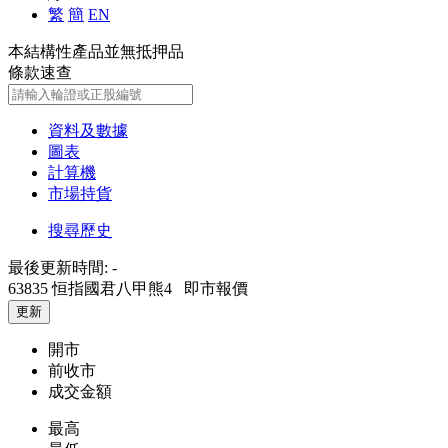
繁
簡
EN
本結構性產品並無抵押品
條款速查
資料及數據
圖表
計算機
市場持貨
搜尋歷史
最後更新時間:
-
63835 恒指國君八甲熊4
即市報價
更新
開市
前收市
成交金額
最高