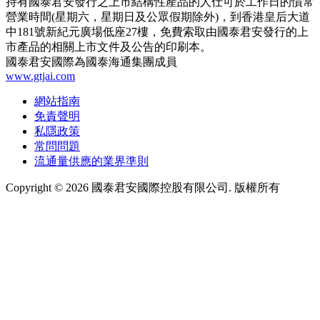
持有國泰君安發行之上市結構性產品的人仕可於工作日的慣常
營業時間(星期六，星期日及公眾假期除外)，到香港皇后大道
中181號新紀元廣場低座27樓，免費索取由國泰君安發行的上
市產品的相關上市文件及公告的印刷本。
國泰君安國際為國泰海通集團成員
www.gtjai.com
網站指南
免責聲明
私隱政策
常問問題
流通量供應的業界準則
Copyright ©
2026
國泰君安國際控股有限公司. 版權所有