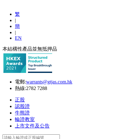
繁
|
簡
|
EN
本結構性產品並無抵押品
電郵:
warrants@gtjas.com.hk
熱線:
2782 7288
正股
認股證
牛熊證
輪證教室
上市文件及公告