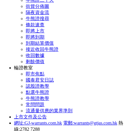
牛熊證二十大
街貨分佈圖
隔夜資金流
牛熊證搜尋
條款速查
即將上市
即將到期
到期結算價值
接近收回牛熊證
收回數據
剩餘價值
輪證教室
即市焦點
國泰君安日誌
認股證教學
點選牛熊證
牛熊證教學
常問問題
流通量供應的業界準則
上市文件及公告
網址:GJ-warrants.com.hk
電郵:warrants@gtjas.com.hk
熱
線:2782 7288