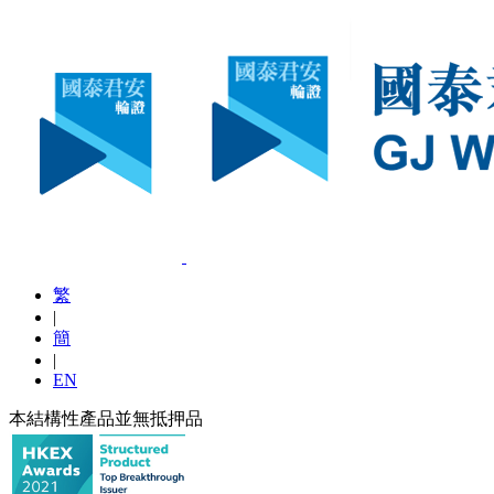
繁
|
簡
|
EN
本結構性產品並無抵押品