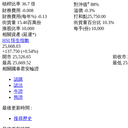
#
槓桿比率
36.7 倍
對沖值
88%
財務費用
-0.008
溢價
-0.3%
財務費用(每年%)
-0.13
打和點
25,750.00
街貨量
15.46百萬份
街貨量百分比
10.3%
換股比率
10,000
每手(份)
10,000
相關資產 (延遲*)
HSI 恆生指數
25,668.03
+137.750
(+0.54%)
開市
25,526.65
前收市
最高
25,669.52
最低
25
相關國泰君安輪證
認購
認沽
牛證
熊證
最後更新時間 :
搜尋歷史