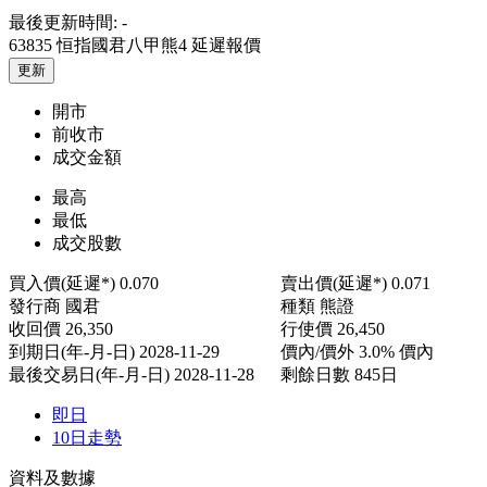
最後更新時間:
-
63835 恒指國君八甲熊4
延遲報價
更新
開市
前收市
成交金額
最高
最低
成交股數
買入價(延遲*)
0.070
賣出價(延遲*)
0.071
發行商
國君
種類
熊證
收回價
26,350
行使價
26,450
到期日(年-月-日)
2028-11-29
價內/價外
3.0% 價內
最後交易日(年-月-日)
2028-11-28
剩餘日數
845日
即日
10日走勢
資料及數據