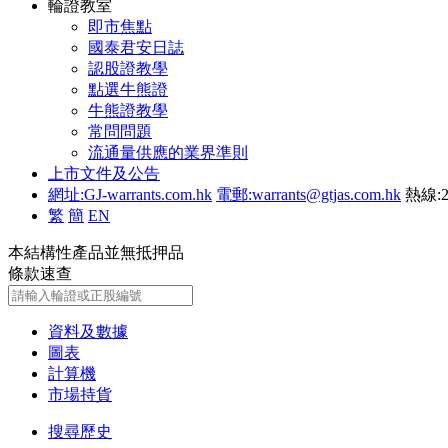
輪證教室
即市焦點
國泰君安日誌
認股證教學
點選牛熊證
牛熊證教學
常問問題
流通量供應的業界準則
上市文件及公告
網址:GJ-warrants.com.hk
電郵:warrants@gtjas.com.hk
熱線:2
繁
簡
EN
本結構性產品並無抵押品
條款速查
資料及數據
圖表
計算機
市場持貨
搜尋歷史