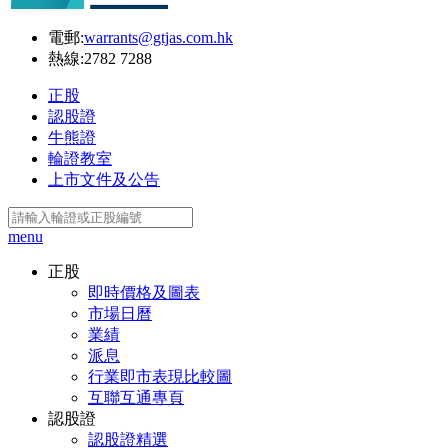
電郵:
warrants@gtjas.com.hk
熱線:
2782 7288
正股
認股證
牛熊證
輪證教室
上市文件及公告
menu
正股
即時價格及圖表
市場日曆
業績
派息
行業即市表現比較圖
互聯互通專頁
認股證
認股證精選