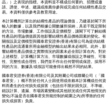
品」）之表現的指標。本資料並不構成任何要約、招攬或邀
請、誘使、申述、建議或推薦你參與或完成任何結構性產品交
易。本資料僅供參考及教育用途。
本計算機所計算出的結構性產品的理論價值，乃建基於閣下所
輸入的數據，以及我們根據公開數據所採納，具若干既定限制
的方法、市場數據、工作假設及定價模型，讓閣下可了解結構
性產品的理論價值跟其他影響結構性產品價格因素的變化。有
關假設及定價模型與國泰君安證券(香港)有限公司為提供結構
性產品的流通量所用金融模型的輸出結果未必相同。此外，影
響結構性產品價值之實際情況的因素未必全部計算在內。對於
上述模型、計算機計算方法、市場數據或假設之準確性、可靠
性、完整性或合理性，我們並不作出任何聲明或保證。採用不
同的方法、數據及/或假設可能會得出截然不同的結果。
國泰君安證券(香港)有限公司及其附屬公司或聯屬公司（「國
泰君安」）概不對於任何人士因使用或依賴本計算機或任何資
料而產生的任何損失或損害（包括但不限於因失誤、不準確、
錯誤計算、遺漏、市場因素變動或其他狀況或任何其他情況的
變化(不論是否在國泰君安所能控制的範圍之內)所導致的任何
損失或損害）負責。