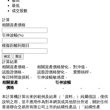
最高
最低
成交股數
計算
相關資產價格
引伸波幅(%)
模擬距離到期日
確定
重設
計算結果
相關資產價格
-
相關資產價格變化
-
對沖值
-
認股證價格
-
認股證價格變化
-
實際槓桿
-
每日時間值損耗
-
引伸波幅敏感度
-
相關資產
引伸波幅
價格
-
-
-
-
-
本計算機計算出來的範例及結果（「資料」）純屬假設，僅供
說明之用，並不應用作為對本網頁或其他部分所述，關於任何
香港聯合交易所有限公司上市的結構性產品（「結構性產