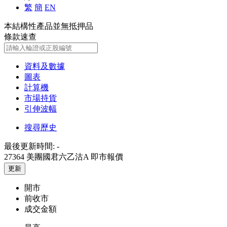
繁
簡
EN
本結構性產品並無抵押品
條款速查
資料及數據
圖表
計算機
市場持貨
引伸波幅
搜尋歷史
最後更新時間:
-
27364 美團國君六乙沽A
即市報價
更新
開市
前收市
成交金額