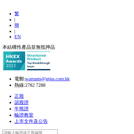
繁
|
簡
|
EN
本結構性產品並無抵押品
電郵:
warrants@gtjas.com.hk
熱線:
2782 7288
正股
認股證
牛熊證
輪證教室
上市文件及公告