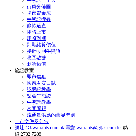
牛熊證二十大
街貨分佈圖
隔夜資金流
牛熊證搜尋
條款速查
即將上市
即將到期
到期結算價值
接近收回牛熊證
收回數據
剩餘價值
輪證教室
即市焦點
國泰君安日誌
認股證教學
點選牛熊證
牛熊證教學
常問問題
流通量供應的業界準則
上市文件及公告
網址:GJ-warrants.com.hk
電郵:warrants@gtjas.com.hk
熱
線:2782 7288