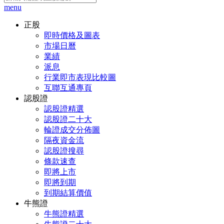
menu
正股
即時價格及圖表
市場日曆
業績
派息
行業即市表現比較圖
互聯互通專頁
認股證
認股證精選
認股證二十大
輪證成交分佈圖
隔夜資金流
認股證搜尋
條款速查
即將上市
即將到期
到期結算價值
牛熊證
牛熊證精選