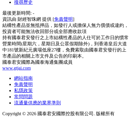
搜尋歷史
最後更新時間:
-
資訊由 財經智珠網 提供 [
免責聲明
]
結構性產品並無抵押品，如發行人或擔保人無力償債或違約，
投資者可能無法收回部分或全部應收款項
持有國泰君安發行之上市結構性產品的人仕可於工作日的慣常
營業時間(星期六，星期日及公眾假期除外)，到香港皇后大道
中181號新紀元廣場低座27樓，免費索取由國泰君安發行的上
市產品的相關上市文件及公告的印刷本。
國泰君安國際為國泰海通集團成員
www.gtjai.com
網站指南
免責聲明
私隱政策
常問問題
流通量供應的業界準則
Copyright ©
2026
國泰君安國際控股有限公司. 版權所有