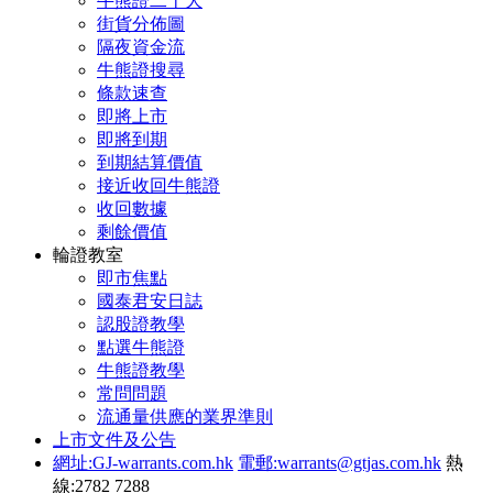
牛熊證二十大
街貨分佈圖
隔夜資金流
牛熊證搜尋
條款速查
即將上市
即將到期
到期結算價值
接近收回牛熊證
收回數據
剩餘價值
輪證教室
即市焦點
國泰君安日誌
認股證教學
點選牛熊證
牛熊證教學
常問問題
流通量供應的業界準則
上市文件及公告
網址:GJ-warrants.com.hk
電郵:warrants@gtjas.com.hk
熱
線:2782 7288