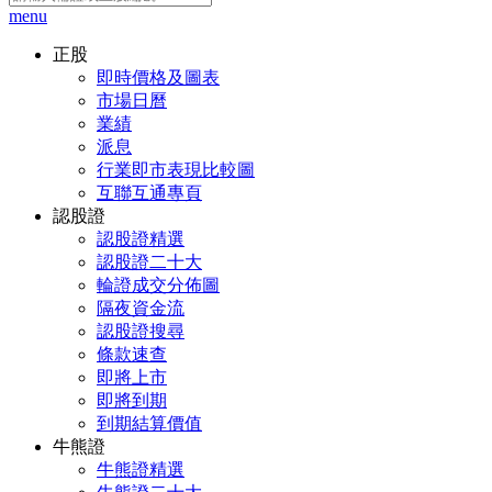
menu
正股
即時價格及圖表
市場日曆
業績
派息
行業即市表現比較圖
互聯互通專頁
認股證
認股證精選
認股證二十大
輪證成交分佈圖
隔夜資金流
認股證搜尋
條款速查
即將上市
即將到期
到期結算價值
牛熊證
牛熊證精選