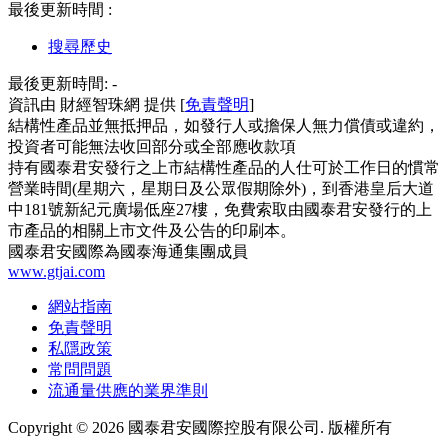
最後更新時間 :
搜尋歷史
最後更新時間:
-
資訊由 財經智珠網 提供 [
免責聲明
]
結構性產品並無抵押品，如發行人或擔保人無力償債或違約，
投資者可能無法收回部分或全部應收款項
持有國泰君安發行之上市結構性產品的人仕可於工作日的慣常
營業時間(星期六，星期日及公眾假期除外)，到香港皇后大道
中181號新紀元廣場低座27樓，免費索取由國泰君安發行的上
市產品的相關上市文件及公告的印刷本。
國泰君安國際為國泰海通集團成員
www.gtjai.com
網站指南
免責聲明
私隱政策
常問問題
流通量供應的業界準則
Copyright ©
2026
國泰君安國際控股有限公司. 版權所有