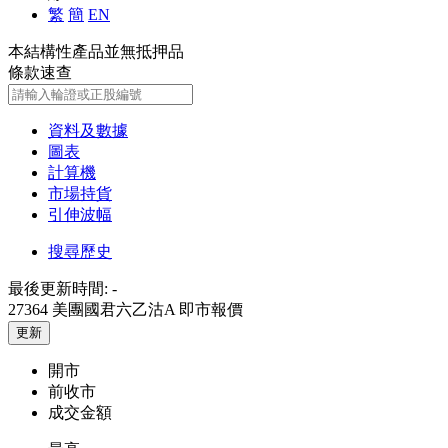
繁
簡
EN
本結構性產品並無抵押品
條款速查
資料及數據
圖表
計算機
市場持貨
引伸波幅
搜尋歷史
最後更新時間:
-
27364 美團國君六乙沽A
即市報價
更新
開市
前收市
成交金額