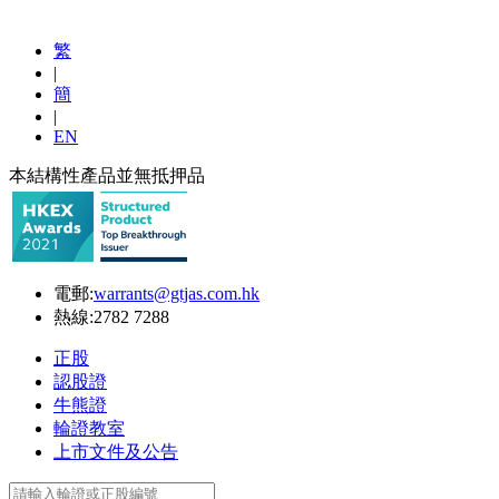
繁
|
簡
|
EN
本結構性產品並無抵押品
電郵:
warrants@gtjas.com.hk
熱線:
2782 7288
正股
認股證
牛熊證
輪證教室
上市文件及公告