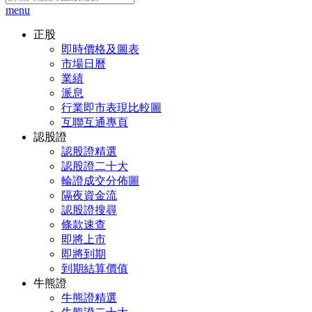
menu
正股
即時價格及圖表
市場日曆
業績
派息
行業即市表現比較圖
互聯互通專頁
認股證
認股證精選
認股證二十大
輪證成交分佈圖
隔夜資金流
認股證搜尋
條款速查
即將上市
即將到期
到期結算價值
牛熊證
牛熊證精選