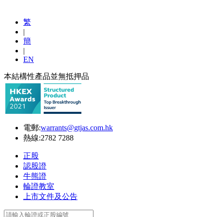
繁
|
簡
|
EN
本結構性產品並無抵押品
電郵:
warrants@gtjas.com.hk
熱線:
2782 7288
正股
認股證
牛熊證
輪證教室
上市文件及公告