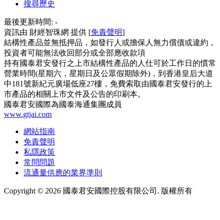
搜尋歷史
最後更新時間:
-
資訊由 財經智珠網 提供 [
免責聲明
]
結構性產品並無抵押品，如發行人或擔保人無力償債或違約，
投資者可能無法收回部分或全部應收款項
持有國泰君安發行之上市結構性產品的人仕可於工作日的慣常
營業時間(星期六，星期日及公眾假期除外)，到香港皇后大道
中181號新紀元廣場低座27樓，免費索取由國泰君安發行的上
市產品的相關上市文件及公告的印刷本。
國泰君安國際為國泰海通集團成員
www.gtjai.com
網站指南
免責聲明
私隱政策
常問問題
流通量供應的業界準則
Copyright ©
2026
國泰君安國際控股有限公司. 版權所有