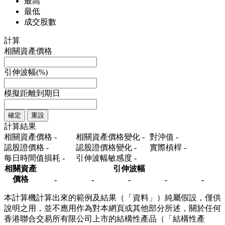
最高
最低
成交股數
計算
相關資產價格
引伸波幅(%)
模擬距離到期日
確定
重設
計算結果
相關資產價格
-
相關資產價格變化
-
對沖值
-
認股證價格
-
認股證價格變化
-
實際槓桿
-
每日時間值損耗
-
引伸波幅敏感度
-
相關資產
引伸波幅
價格
-
-
-
-
-
本計算機計算出來的範例及結果（「資料」）純屬假設，僅供
說明之用，並不應用作為對本網頁或其他部分所述，關於任何
香港聯合交易所有限公司上市的結構性產品（「結構性產