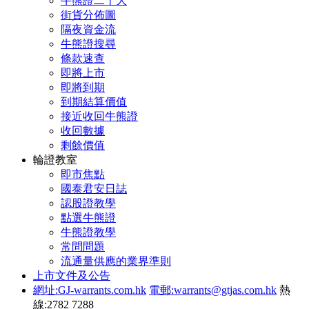
牛熊證二十大
街貨分佈圖
隔夜資金流
牛熊證搜尋
條款速查
即將上市
即將到期
到期結算價值
接近收回牛熊證
收回數據
剩餘價值
輪證教室
即市焦點
國泰君安日誌
認股證教學
點選牛熊證
牛熊證教學
常問問題
流通量供應的業界準則
上市文件及公告
網址:GJ-warrants.com.hk
電郵:warrants@gtjas.com.hk
熱
線:2782 7288