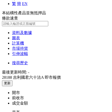
繁
簡
EN
本結構性產品並無抵押品
條款速查
資料及數據
圖表
計算機
市場持貨
引伸波幅
搜尋歷史
最後更新時間:
-
28188 吉利國君六十沽A
即市報價
更新
開市
前收市
成交金額