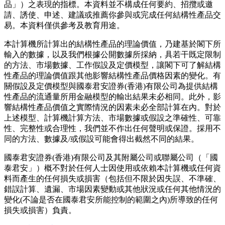
品」）之表現的指標。本資料並不構成任何要約、招攬或邀
請、誘使、申述、建議或推薦你參與或完成任何結構性產品交
易。本資料僅供參考及教育用途。
本計算機所計算出的結構性產品的理論價值，乃建基於閣下所
輸入的數據，以及我們根據公開數據所採納，具若干既定限制
的方法、市場數據、工作假設及定價模型，讓閣下可了解結構
性產品的理論價值跟其他影響結構性產品價格因素的變化。有
關假設及定價模型與國泰君安證券(香港)有限公司為提供結構
性產品的流通量所用金融模型的輸出結果未必相同。此外，影
響結構性產品價值之實際情況的因素未必全部計算在內。對於
上述模型、計算機計算方法、市場數據或假設之準確性、可靠
性、完整性或合理性，我們並不作出任何聲明或保證。採用不
同的方法、數據及/或假設可能會得出截然不同的結果。
國泰君安證券(香港)有限公司及其附屬公司或聯屬公司（「國
泰君安」）概不對於任何人士因使用或依賴本計算機或任何資
料而產生的任何損失或損害（包括但不限於因失誤、不準確、
錯誤計算、遺漏、市場因素變動或其他狀況或任何其他情況的
變化(不論是否在國泰君安所能控制的範圍之內)所導致的任何
損失或損害）負責。