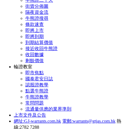
牛熊證二十大
街貨分佈圖
隔夜資金流
牛熊證搜尋
條款速查
即將上市
即將到期
到期結算價值
接近收回牛熊證
收回數據
剩餘價值
輪證教室
即市焦點
國泰君安日誌
認股證教學
點選牛熊證
牛熊證教學
常問問題
流通量供應的業界準則
上市文件及公告
網址:GJ-warrants.com.hk
電郵:warrants@gtjas.com.hk
熱
線:2782 7288