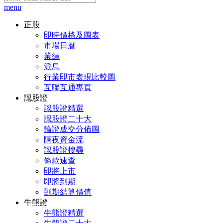
menu
正股
即時價格及圖表
市場日曆
業績
派息
行業即市表現比較圖
互聯互通專頁
認股證
認股證精選
認股證二十大
輪證成交分佈圖
隔夜資金流
認股證搜尋
條款速查
即將上市
即將到期
到期結算價值
牛熊證
牛熊證精選