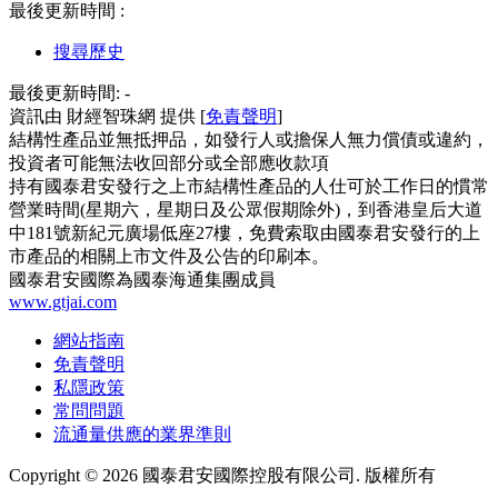
最後更新時間 :
搜尋歷史
最後更新時間:
-
資訊由 財經智珠網 提供 [
免責聲明
]
結構性產品並無抵押品，如發行人或擔保人無力償債或違約，
投資者可能無法收回部分或全部應收款項
持有國泰君安發行之上市結構性產品的人仕可於工作日的慣常
營業時間(星期六，星期日及公眾假期除外)，到香港皇后大道
中181號新紀元廣場低座27樓，免費索取由國泰君安發行的上
市產品的相關上市文件及公告的印刷本。
國泰君安國際為國泰海通集團成員
www.gtjai.com
網站指南
免責聲明
私隱政策
常問問題
流通量供應的業界準則
Copyright ©
2026
國泰君安國際控股有限公司. 版權所有