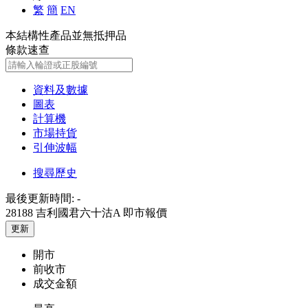
繁
簡
EN
本結構性產品並無抵押品
條款速查
資料及數據
圖表
計算機
市場持貨
引伸波幅
搜尋歷史
最後更新時間:
-
28188 吉利國君六十沽A
即市報價
更新
開市
前收市
成交金額