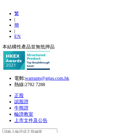
繁
|
簡
|
EN
本結構性產品並無抵押品
電郵:
warrants@gtjas.com.hk
熱線:
2782 7288
正股
認股證
牛熊證
輪證教室
上市文件及公告