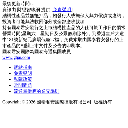
最後更新時間:
-
資訊由 財經智珠網 提供 [
免責聲明
]
結構性產品並無抵押品，如發行人或擔保人無力償債或違約，
投資者可能無法收回部分或全部應收款項
持有國泰君安發行之上市結構性產品的人仕可於工作日的慣常
營業時間(星期六，星期日及公眾假期除外)，到香港皇后大道
中181號新紀元廣場低座27樓，免費索取由國泰君安發行的上
市產品的相關上市文件及公告的印刷本。
國泰君安國際為國泰海通集團成員
www.gtjai.com
網站指南
免責聲明
私隱政策
常問問題
流通量供應的業界準則
Copyright ©
2026
國泰君安國際控股有限公司. 版權所有