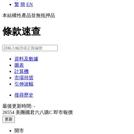
繁
簡
EN
本結構性產品並無抵押品
條款速查
資料及數據
圖表
計算機
市場持貨
引伸波幅
搜尋歷史
最後更新時間:
-
26554 美團國君六八購C
即市報價
更新
開市