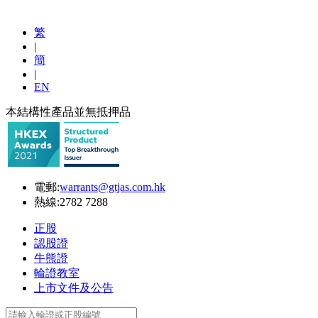
繁
|
簡
|
EN
本結構性產品並無抵押品
電郵:
warrants@gtjas.com.hk
熱線:
2782 7288
正股
認股證
牛熊證
輪證教室
上市文件及公告