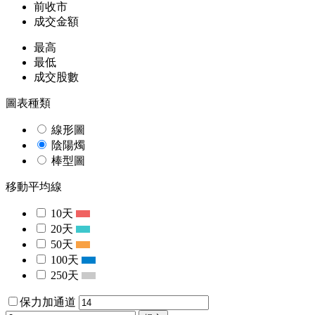
前收市
成交金額
最高
最低
成交股數
圖表種類
線形圖
陰陽燭
棒型圖
移動平均線
10天
20天
50天
100天
250天
保力加通道