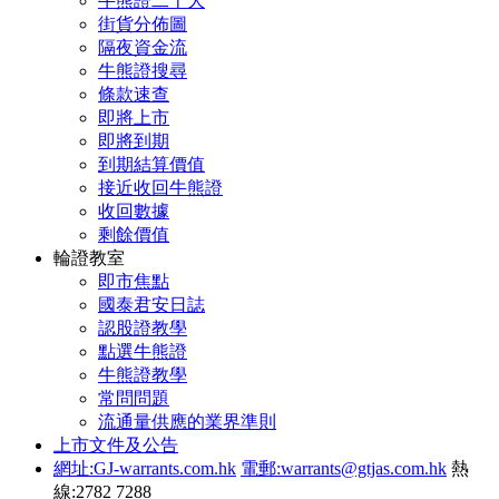
牛熊證二十大
街貨分佈圖
隔夜資金流
牛熊證搜尋
條款速查
即將上市
即將到期
到期結算價值
接近收回牛熊證
收回數據
剩餘價值
輪證教室
即市焦點
國泰君安日誌
認股證教學
點選牛熊證
牛熊證教學
常問問題
流通量供應的業界準則
上市文件及公告
網址:GJ-warrants.com.hk
電郵:warrants@gtjas.com.hk
熱
線:2782 7288