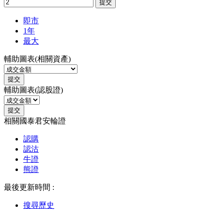
提交
即市
1年
最大
輔助圖表(相關資產)
提交
輔助圖表(認股證)
提交
相關國泰君安輪證
認購
認沽
牛證
熊證
最後更新時間 :
搜尋歷史