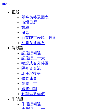
menu
正股
即時價格及圖表
市場日曆
業績
派息
行業即市表現比較圖
互聯互通專頁
認股證
認股證精選
認股證二十大
輪證成交分佈圖
隔夜資金流
認股證搜尋
條款速查
即將上市
即將到期
到期結算價值
牛熊證
牛熊證精選