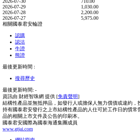
2026-07-30
710.00
2026-07-29
1,030.00
2026-07-28
2,200.00
2026-07-27
5,975.00
相關國泰君安輪證
認購
認沽
牛證
熊證
最後更新時間 :
搜尋歷史
最後更新時間:
-
資訊由 財經智珠網 提供 [
免責聲明
]
結構性產品並無抵押品，如發行人或擔保人無力償債或違約，
持有國泰君安發行之上市結構性產品的人仕可於工作日的慣常營
品的相關上市文件及公告的印刷本。
國泰君安國際為國泰海通集團成員
www.gtjai.com
網站指南