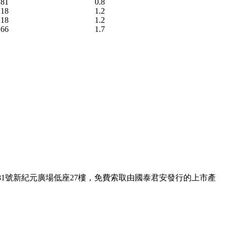
.81
0.8
.18
1.2
.18
1.2
.66
1.7
1號新紀元廣場低座27樓，免費索取由國泰君安發行的上市產