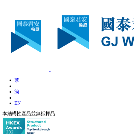
繁
|
簡
|
EN
本結構性產品並無抵押品