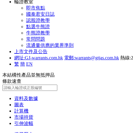
輪證教室
即市焦點
國泰君安日誌
認股證教學
點選牛熊證
牛熊證教學
常問問題
流通量供應的業界準則
上市文件及公告
網址:GJ-warrants.com.hk
電郵:warrants@gtjas.com.hk
熱線:2
繁
簡
EN
本結構性產品並無抵押品
條款速查
資料及數據
圖表
計算機
市場持貨
引伸波幅