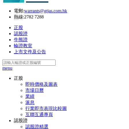
電郵:
warrants@gtjas.com.hk
熱線:
2782 7288
正股
認股證
牛熊證
輪證教室
上市文件及公告
menu
正股
即時價格及圖表
市場日曆
業績
派息
行業即市表現比較圖
互聯互通專頁
認股證
認股證精選