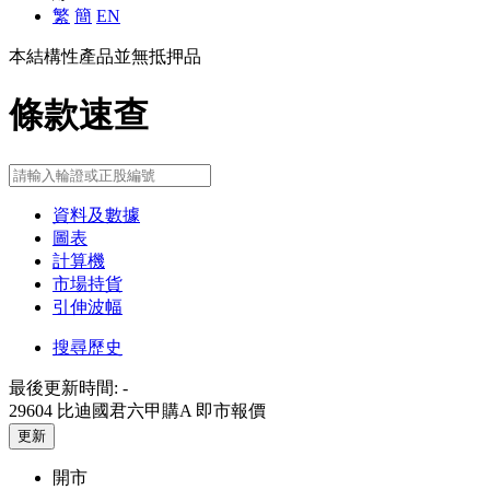
繁
簡
EN
本結構性產品並無抵押品
條款速查
資料及數據
圖表
計算機
市場持貨
引伸波幅
搜尋歷史
最後更新時間:
-
29604 比迪國君六甲購A
即市報價
更新
開市