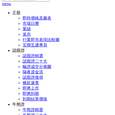
menu
正股
即時價格及圖表
市場日曆
業績
派息
行業即市表現比較圖
互聯互通專頁
認股證
認股證精選
認股證二十大
輪證成交分佈圖
隔夜資金流
認股證搜尋
條款速查
即將上市
即將到期
到期結算價值
牛熊證
牛熊證精選