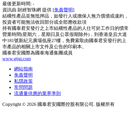
最後更新時間:
-
資訊由 財經智珠網 提供 [
免責聲明
]
結構性產品並無抵押品，如發行人或擔保人無力償債或違約，
投資者可能無法收回部分或全部應收款項
持有國泰君安發行之上市結構性產品的人仕可於工作日的慣常
營業時間(星期六，星期日及公眾假期除外)，到香港皇后大道
中181號新紀元廣場低座27樓，免費索取由國泰君安發行的上
市產品的相關上市文件及公告的印刷本。
國泰君安國際為國泰海通集團成員
www.gtjai.com
網站指南
免責聲明
私隱政策
常問問題
流通量供應的業界準則
Copyright ©
2026
國泰君安國際控股有限公司. 版權所有