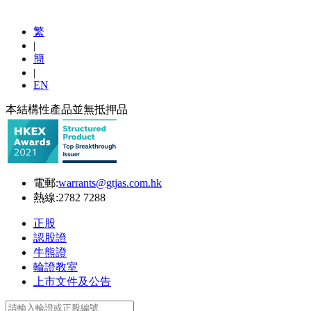
繁
|
簡
|
EN
本結構性產品並無抵押品
電郵:
warrants@gtjas.com.hk
熱線:
2782 7288
正股
認股證
牛熊證
輪證教室
上市文件及公告