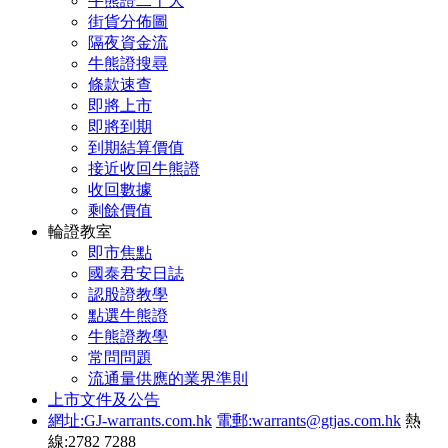
牛熊證二十大
街貨分佈圖
隔夜資金流
牛熊證搜尋
條款速查
即將上市
即將到期
到期結算價值
接近收回牛熊證
收回數據
剩餘價值
輪證教室
即市焦點
國泰君安日誌
認股證教學
點選牛熊證
牛熊證教學
常問問題
流通量供應的業界準則
上市文件及公告
網址:GJ-warrants.com.hk
電郵:warrants@gtjas.com.hk
熱
線:2782 7288