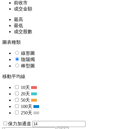
前收市
成交金額
最高
最低
成交股數
圖表種類
線形圖
陰陽燭
棒型圖
移動平均線
10天
20天
50天
100天
250天
保力加通道