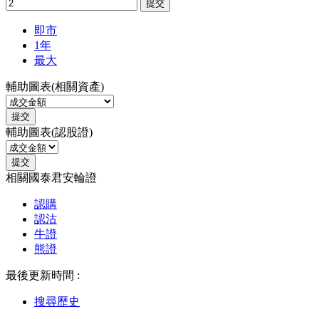
提交
即市
1年
最大
輔助圖表(相關資產)
提交
輔助圖表(認股證)
提交
相關國泰君安輪證
認購
認沽
牛證
熊證
最後更新時間 :
搜尋歷史