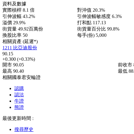
資料及數據
實際槓桿
8.1 倍
對沖值
20.3%
引伸波幅
43.2%
引伸波幅敏感度
6.3%
溢價
29.9%
打和點
117.13
街貨量
49.92百萬份
街貨量百分比
99.8%
換股比率
50
每手(份)
5,000
相關資產 (延遲*)
1211 比亞迪股份
90.15
+0.300
(+0.33%)
開市
90.05
前收市
最高
90.40
最低
88
相關國泰君安輪證
認購
認沽
牛證
熊證
最後更新時間 :
搜尋歷史