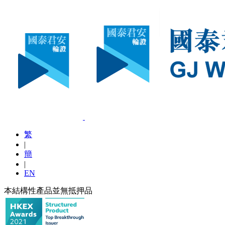
繁
|
簡
|
EN
本結構性產品並無抵押品