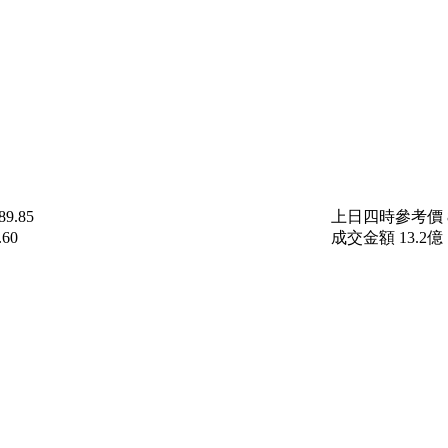
89.85
上日四時參考價
.60
成交金額
13.2
億