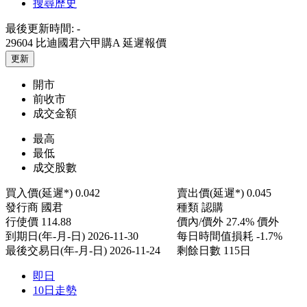
搜尋歷史
最後更新時間:
-
29604 比迪國君六甲購A
延遲報價
更新
開市
前收市
成交金額
最高
最低
成交股數
買入價(延遲*)
0.042
賣出價(延遲*)
0.045
發行商
國君
種類
認購
行使價
114.88
價內/價外
27.4% 價外
到期日(年-月-日)
2026-11-30
每日時間值損耗
-1.7%
最後交易日(年-月-日)
2026-11-24
剩餘日數
115日
即日
10日走勢