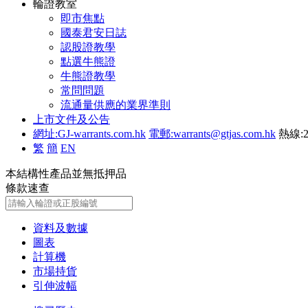
輪證教室
即市焦點
國泰君安日誌
認股證教學
點選牛熊證
牛熊證教學
常問問題
流通量供應的業界準則
上市文件及公告
網址:GJ-warrants.com.hk
電郵:warrants@gtjas.com.hk
熱線:2
繁
簡
EN
本結構性產品並無抵押品
條款速查
資料及數據
圖表
計算機
市場持貨
引伸波幅