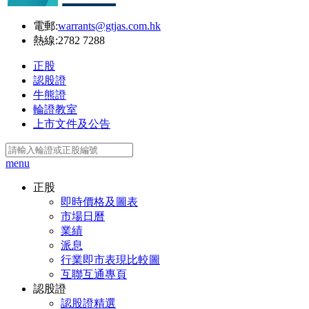
電郵:
warrants@gtjas.com.hk
熱線:
2782 7288
正股
認股證
牛熊證
輪證教室
上市文件及公告
menu
正股
即時價格及圖表
市場日曆
業績
派息
行業即市表現比較圖
互聯互通專頁
認股證
認股證精選