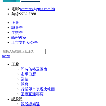
電郵:
warrants@gtjas.com.hk
熱線:
2782 7288
正股
認股證
牛熊證
輪證教室
上市文件及公告
menu
正股
即時價格及圖表
市場日曆
業績
派息
行業即市表現比較圖
互聯互通專頁
認股證
認股證精選