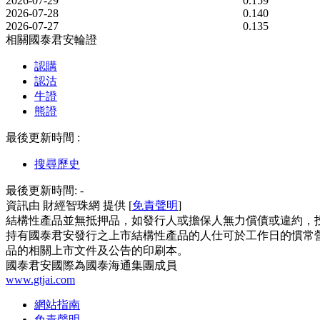
2026-07-29
0.159
2026-07-28
0.140
2026-07-27
0.135
相關國泰君安輪證
認購
認沽
牛證
熊證
最後更新時間 :
搜尋歷史
最後更新時間:
-
資訊由 財經智珠網 提供 [
免責聲明
]
結構性產品並無抵押品，如發行人或擔保人無力償債或違約，
持有國泰君安發行之上市結構性產品的人仕可於工作日的慣常營
品的相關上市文件及公告的印刷本。
國泰君安國際為國泰海通集團成員
www.gtjai.com
網站指南
免責聲明