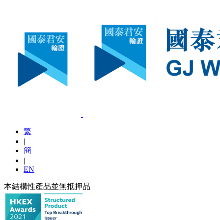
繁
|
簡
|
EN
本結構性產品並無抵押品