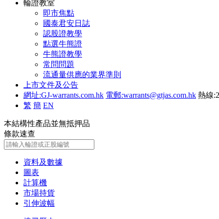
輪證教室
即市焦點
國泰君安日誌
認股證教學
點選牛熊證
牛熊證教學
常問問題
流通量供應的業界準則
上市文件及公告
網址:GJ-warrants.com.hk
電郵:warrants@gtjas.com.hk
熱線:2
繁
簡
EN
本結構性產品並無抵押品
條款速查
資料及數據
圖表
計算機
市場持貨
引伸波幅