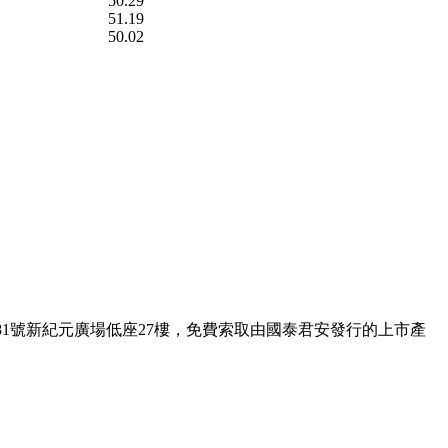
50.29
51.19
50.02
1號新紀元廣場低座27樓，免費索取由國泰君安發行的上市產