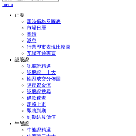
menu
正股
即時價格及圖表
市場日曆
業績
派息
行業即市表現比較圖
互聯互通專頁
認股證
認股證精選
認股證二十大
輪證成交分佈圖
隔夜資金流
認股證搜尋
條款速查
即將上市
即將到期
到期結算價值
牛熊證
牛熊證精選