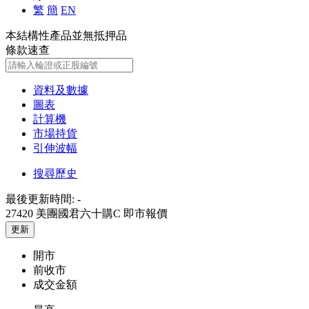
繁
簡
EN
本結構性產品並無抵押品
條款速查
資料及數據
圖表
計算機
市場持貨
引伸波幅
搜尋歷史
最後更新時間:
-
27420 美團國君六十購C
即市報價
更新
開市
前收市
成交金額