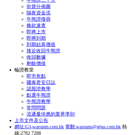
牛熊證二十大
街貨分佈圖
隔夜資金流
牛熊證搜尋
條款速查
即將上市
即將到期
到期結算價值
接近收回牛熊證
收回數據
剩餘價值
輪證教室
即市焦點
國泰君安日誌
認股證教學
點選牛熊證
牛熊證教學
常問問題
流通量供應的業界準則
上市文件及公告
網址:GJ-warrants.com.hk
電郵:warrants@gtjas.com.hk
熱
線:2782 7288