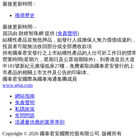
最後更新時間 :
搜尋歷史
最後更新時間:
-
資訊由 財經智珠網 提供 [
免責聲明
]
結構性產品並無抵押品，如發行人或擔保人無力償債或違約，
投資者可能無法收回部分或全部應收款項
持有國泰君安發行之上市結構性產品的人仕可於工作日的慣常
營業時間(星期六，星期日及公眾假期除外)，到香港皇后大道
中181號新紀元廣場低座27樓，免費索取由國泰君安發行的上
市產品的相關上市文件及公告的印刷本。
國泰君安國際為國泰海通集團成員
www.gtjai.com
網站指南
免責聲明
私隱政策
常問問題
流通量供應的業界準則
Copyright ©
2026
國泰君安國際控股有限公司. 版權所有